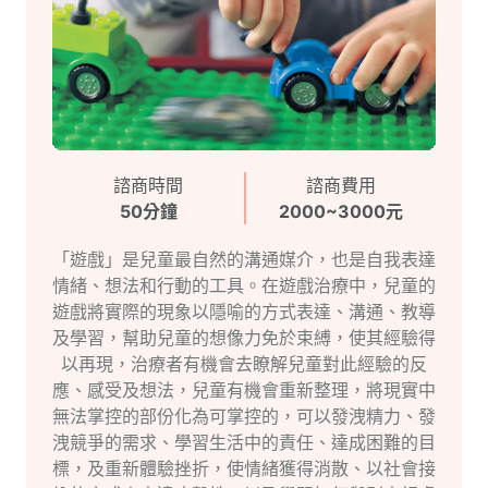
諮商時間
諮商費用
50分鐘
2000~3000元
「遊戲」是兒童最自然的溝通媒介，也是自我表達
情緒、想法和行動的工具。在遊戲治療中，兒童的
遊戲將實際的現象以隱喻的方式表達、溝通、教導
及學習，幫助兒童的想像力免於束縛，使其經驗得
以再現，治療者有機會去瞭解兒童對此經驗的反
應、感受及想法，兒童有機會重新整理，將現實中
無法掌控的部份化為可掌控的，可以發洩精力、發
洩競爭的需求、學習生活中的責任、達成困難的目
標，及重新體驗挫折，使情緒獲得消散、以社會接