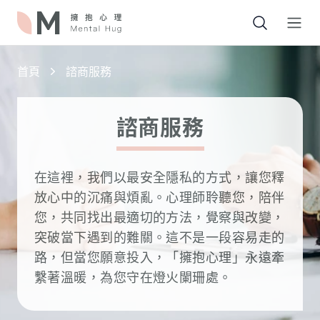
Open
首頁
諮商服務
諮商服務
在這裡，我們以最安全隱私的方式，讓您釋
放心中的沉痛與煩亂。心理師聆聽您，陪伴
您，共同找出最適切的方法，覺察與改變，
突破當下遇到的難關。這不是一段容易走的
路，但當您願意投入，「擁抱心理」永遠牽
繫著溫暖，為您守在燈火闌珊處。