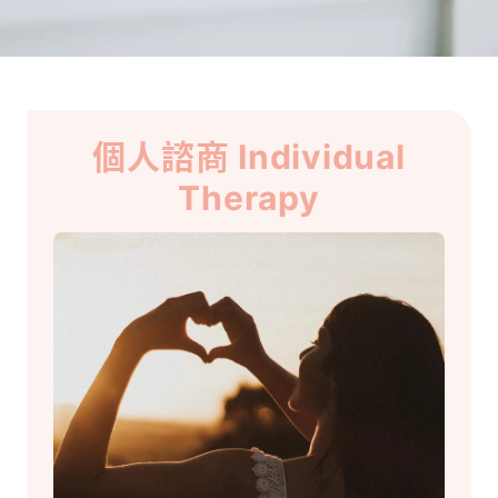
個人諮商 Individual
Therapy