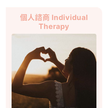
個人諮商 Individual
Therapy