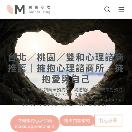
Open
台北／桃園／雙和心理諮商
推薦｜擁抱心理諮商所，擁
抱愛與自己
台北、桃園、雙和諮商全預約制，請透過LINE@或撥打預約
專線02-7748-0995
（For English Therapy, please use the booking button
below to add our official LINE account）
立即預約心理諮商
桃園門診預約
找心理師
make appointment