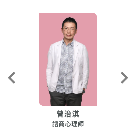
曾治淇
諮商心理師