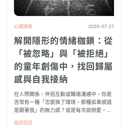
心理諮商
2026-07-27
解開隱形的情緒枷鎖：從
「被忽略」與「被拒絕」
的童年創傷中，找回歸屬
感與自我接納
在人際關係、伴侶互動或職場溝通中，你是
否常有一種「怎麼換了環境，那種孤單感還
是跟著我」的無力感？或是每次談戀愛，總
是不自覺地設下層層關卡去測試對方，最後
繼續閱讀
卻演變成兩敗俱傷？