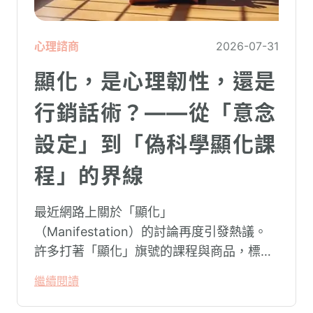
心理諮商
2026-07-31
顯化，是心理韌性，還是
行銷話術？——從「意念
設定」到「偽科學顯化課
程」的界線
最近網路上關於「顯化」
（Manifestation）的討論再度引發熱議。
許多打著「顯化」旗號的課程與商品，標榜
只要「相信宇宙」、「調整能量頻率」，就
繼續閱讀
能吸引財富、關係與健康。這類論述聽起來
療癒，卻經常缺乏實證基礎，甚至可能對正