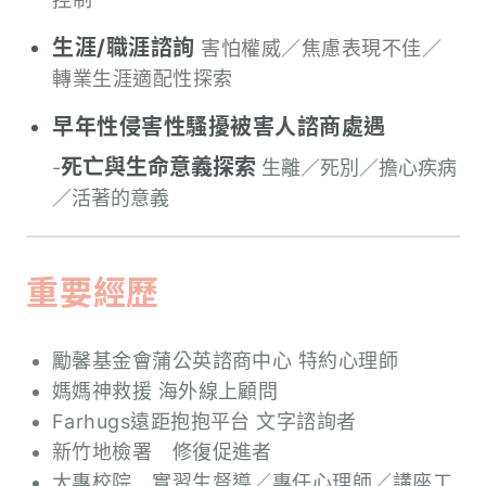
生涯/職涯諮詢
害怕權威／焦慮表現不佳／
轉業生涯適配性探索
早年性侵害性騷擾被害人諮商處遇
死亡與生命意義探索
-
生離／死別／擔心疾病
／活著的意義
重要經歷
勵馨基金會蒲公英諮商中心 特約心理師
媽媽神救援 海外線上顧問
Farhugs遠距抱抱平台 文字諮詢者
新竹地檢署 修復促進者
大專校院 實習生督導／專任心理師／講座工