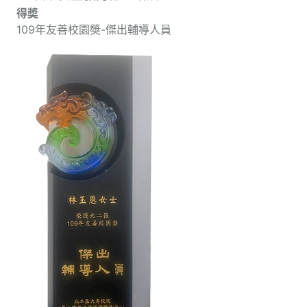
得奬
109年友善校園奬-傑出輔導人員