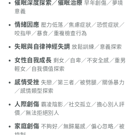
催眠深度探索／催眠治療
早年創傷／夢境
意義
情緒因應
壓力低落／焦慮症狀／恐慌症狀／
咬指甲／暴食／重複檢查行為
失眠與自律神經失調
放鬆訓練／意義探索
女性自我成長
剩女／自卑／不安全感／重男
輕女／自我價值探索
感情受挫
失戀／第三者／被劈腿／關係暴力
／感情類型探索
人際創傷
霸凌陰影／社交孤立／擔心別人評
價／無法拒絕別人
家庭創傷
不夠好／無歸屬感／偏心忽略／被
控制