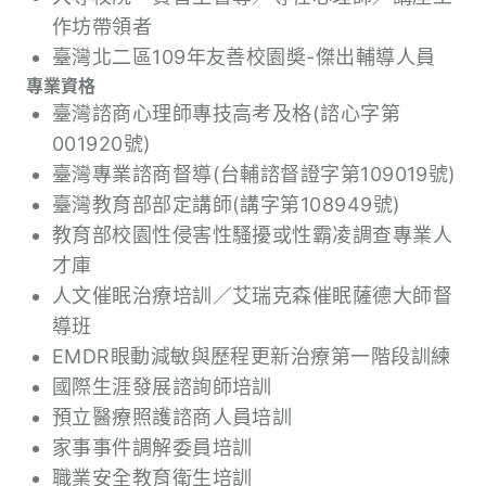
作坊帶領者
臺灣北二區109年友善校園奬-傑出輔導人員
專業資格
臺灣諮商心理師專技高考及格(諮心字第
001920號)
臺灣專業諮商督導(台輔諮督證字第109019號)
臺灣教育部部定講師(講字第108949號)
教育部校園性侵害性騷擾或性霸凌調查專業人
才庫
人文催眠治療培訓／艾瑞克森催眠薩德大師督
導班
EMDR眼動減敏與歷程更新治療第一階段訓練
國際生涯發展諮詢師培訓
預立醫療照護諮商人員培訓
家事事件調解委員培訓
職業安全教育衛生培訓