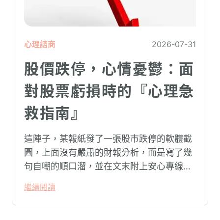
心理諮商
2026-07-31
股價跌停，心情憂鬱：面
對股票虧損時的『心理急
救指南』
這陣子，某報紙發了一張股市跌停的軟體截
圖，上面沒有嚴肅的財報分析，而是寫了幾
句自嘲的順口溜，並在文末附上安心專線與
生命線的求助電話。這張圖片在社群平台上
繼續閱讀
被廣泛轉載。對許多投資人而言，螢幕上下
跌的數字背後，實質連結的是個人的財務壓