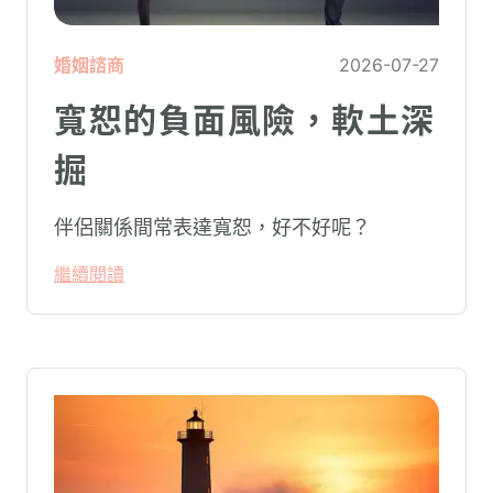
婚姻諮商
2026-07-27
寬恕的負面風險，軟土深
掘
伴侶關係間常表達寬恕，好不好呢？
繼續閱讀