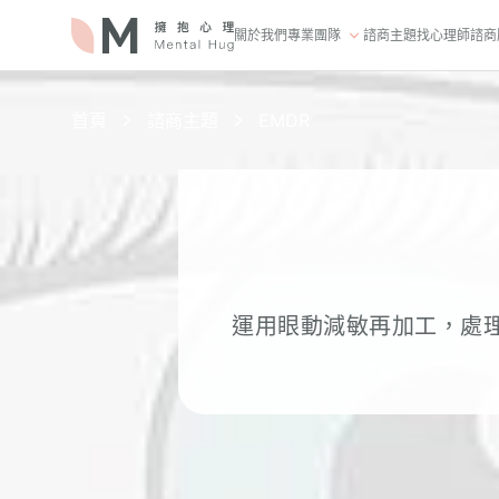
關於我們
專業團隊
諮商主題
找心理師
諮商
首頁
諮商主題
EMDR
運用眼動減敏再加工，處