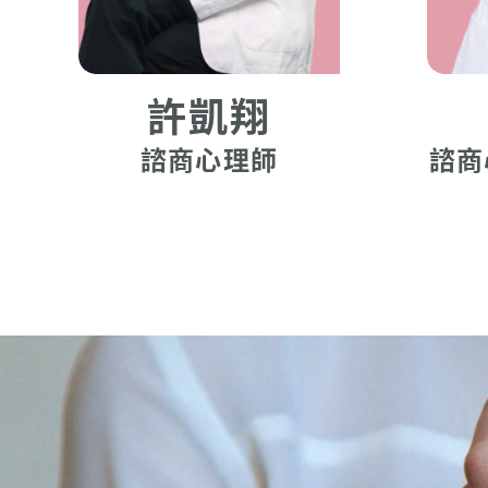
許凱翔
諮商心理師
諮商