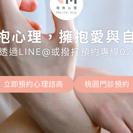
抱心理，擁抱愛與
過LINE@或撥打預約專線02-7
立即預約心理諮商
桃園門診預約