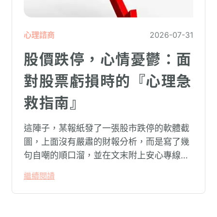
心理諮商
2026-07-31
股價跌停，心情憂鬱：面
對股票虧損時的『心理急
救指南』
這陣子，某報紙發了一張股市跌停的軟體截
圖，上面沒有嚴肅的財報分析，而是寫了幾
句自嘲的順口溜，並在文末附上安心專線與
生命線的求助電話。這張圖片在社群平台上
繼續閱讀
被廣泛轉載。對許多投資人而言，螢幕上下
跌的數字背後，實質連結的是個人的財務壓
力、家庭開銷預算與強烈的焦慮感。