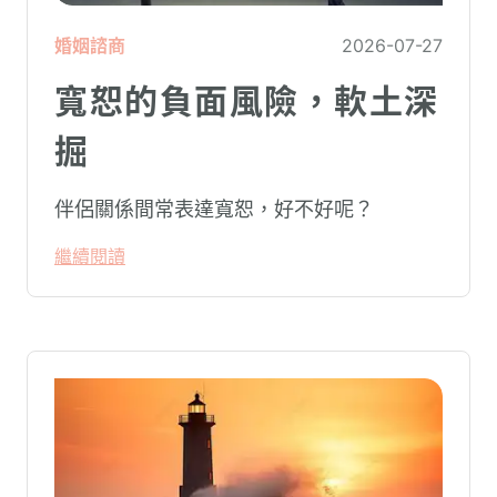
婚姻諮商
2026-07-27
寬恕的負面風險，軟土深
掘
伴侶關係間常表達寬恕，好不好呢？
繼續閱讀