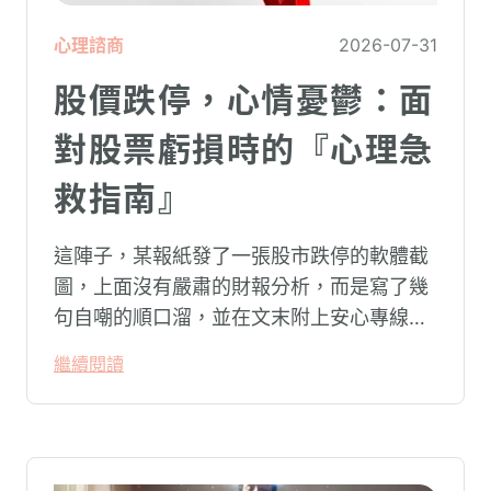
心理諮商
2026-07-31
股價跌停，心情憂鬱：面
對股票虧損時的『心理急
救指南』
這陣子，某報紙發了一張股市跌停的軟體截
圖，上面沒有嚴肅的財報分析，而是寫了幾
句自嘲的順口溜，並在文末附上安心專線與
生命線的求助電話。這張圖片在社群平台上
繼續閱讀
被廣泛轉載。對許多投資人而言，螢幕上下
跌的數字背後，實質連結的是個人的財務壓
力、家庭開銷預算與強烈的焦慮感。