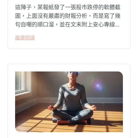
這陣子，某報紙發了一張股市跌停的軟體截
圖，上面沒有嚴肅的財報分析，而是寫了幾
句自嘲的順口溜，並在文末附上安心專線與
生命線的求助電話。這張圖片在社群平台上
繼續閱讀
被廣泛轉載。對許多投資人而言，螢幕上下
跌的數字背後，實質連結的是個人的財務壓
力、家庭開銷預算與強烈的焦慮感。