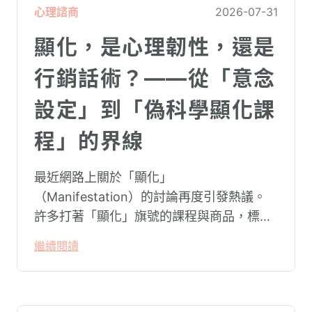
心理諮商
2026-07-31
顯化，是心理韌性，還是
行銷話術？——從「意念
設定」到「偽科學顯化課
程」的界線
最近網路上關於「顯化」
（Manifestation）的討論再度引發熱議。
許多打著「顯化」旗號的課程與商品，標榜
只要「相信宇宙」、「調整能量頻率」，就
繼續閱讀
能吸引財富、關係與健康。這類論述聽起來
療癒，卻經常缺乏實證基礎，甚至可能對正
在低潮中的人造成二次傷害。