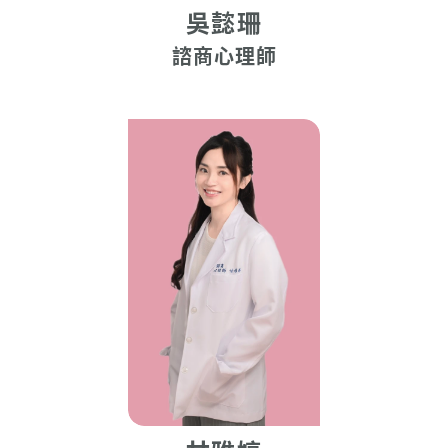
吳懿珊
諮商心理師