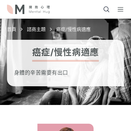
Open
首頁
諮商主題
癌症/慢性病適應
癌症/慢性病適應
身體的辛苦需要有出口