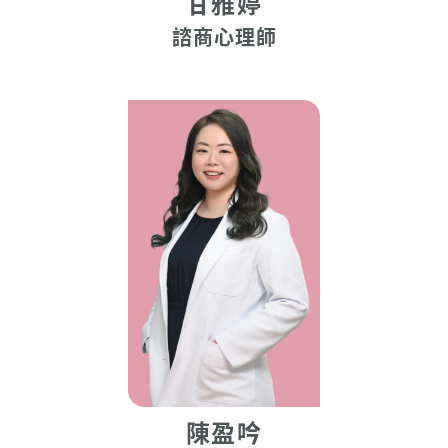
甘雅婷
諮商心理師
陳盈吟