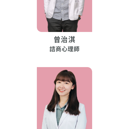
曾治淇
諮商心理師