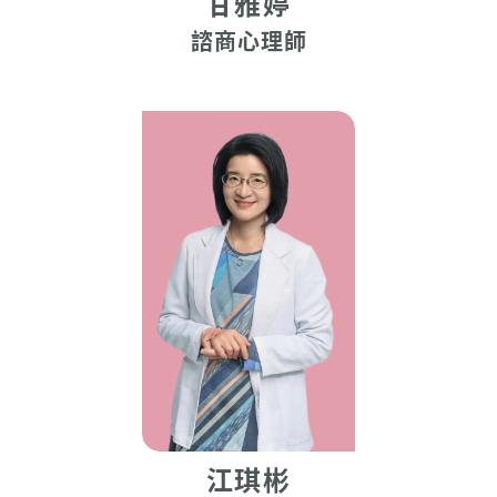
甘雅婷
諮商心理師
江琪彬