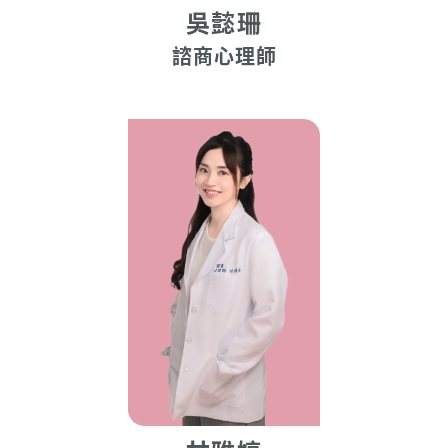
吳懿珊
諮商心理師