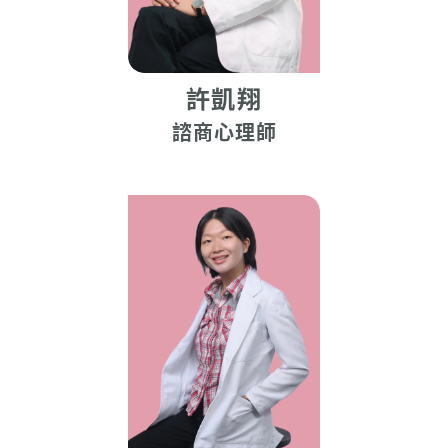
許凱翔
諮商心理師