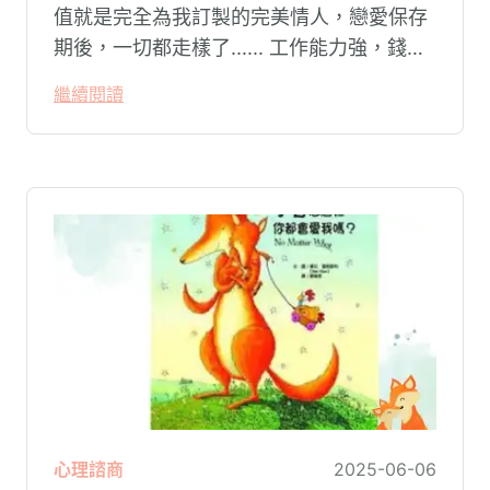
值就是完全為我訂製的完美情人，戀愛保存
期後，一切都走樣了...... 工作能力強，錢賺
的多，又顧家，又孝順，對我又超好的，讓
繼續閱讀
我又愛又崇拜，結婚後，怎麼看都不順
眼...... 這些跌落神壇的男神/女神是怎麼回
事？天底下到底有沒有所謂的完美情人？又
要怎麼找呢？是他/她變了？還是我的口味變
了？
心理諮商
2025-06-06