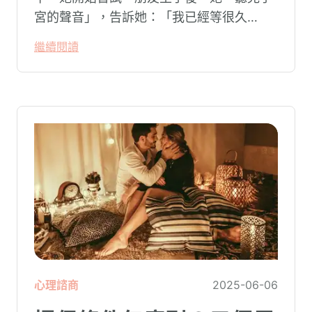
宮的聲音」，告訴她：「我已經等很久
了。」這股來自內在的召喚讓她動搖，她害
繼續閱讀
怕錯過時機會後悔，於是開始積極備孕。
心理諮商
2025-06-06