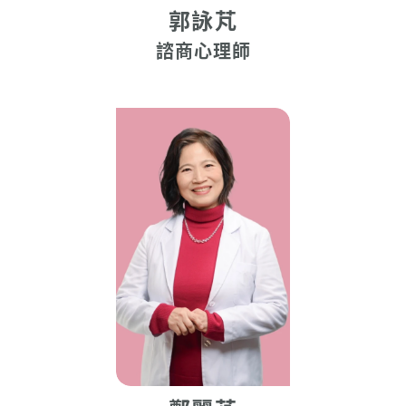
郭詠芃
諮商心理師