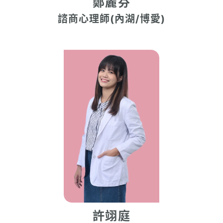
鄭麗芬
諮商心理師(內湖/博愛)
許翊庭