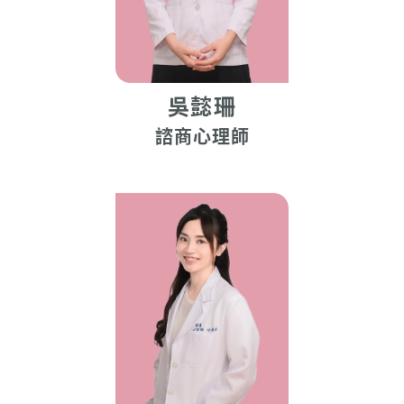
吳懿珊
諮商心理師