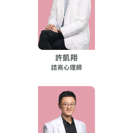
許凱翔
諮商心理師