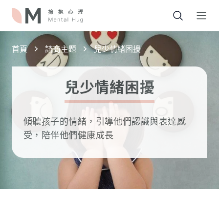
Open
首頁
諮商主題
兒少情緒困擾
兒少情緒困擾
傾聽孩子的情緒，引導他們認識與表達感
受，陪伴他們健康成長