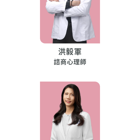
洪毅軍
諮商心理師