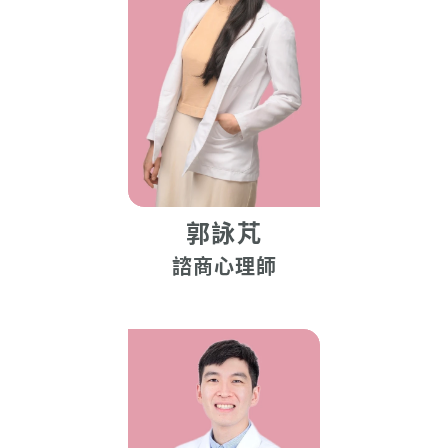
郭詠芃
諮商心理師