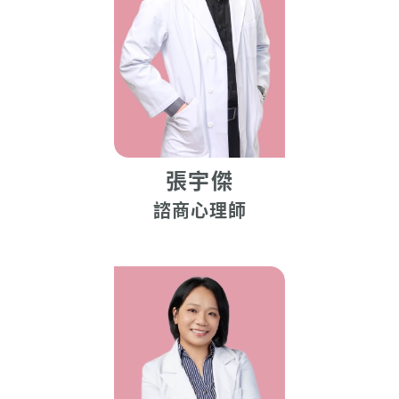
張宇傑
諮商心理師