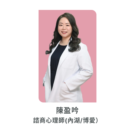
陳盈吟
諮商心理師(內湖/博愛）