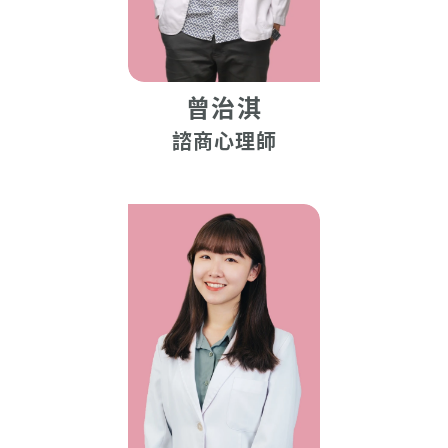
曾治淇
諮商心理師