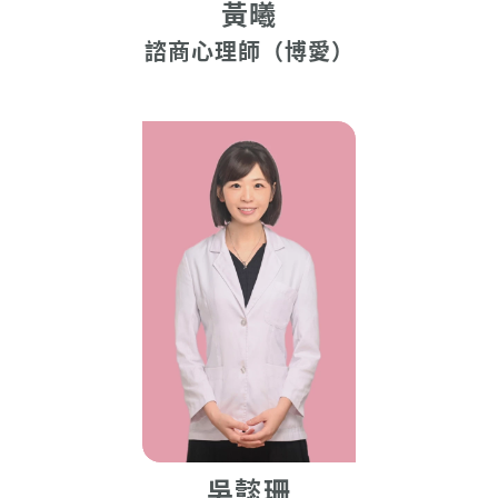
黃曦
諮商心理師（博愛）
吳懿珊