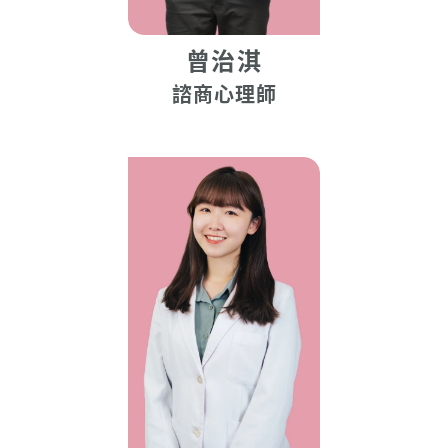
曾治淇
諮商心理師