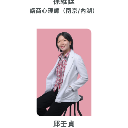
徐維廷
諮商心理師（南京/內湖）
邱壬貞