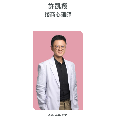
許凱翔
諮商心理師