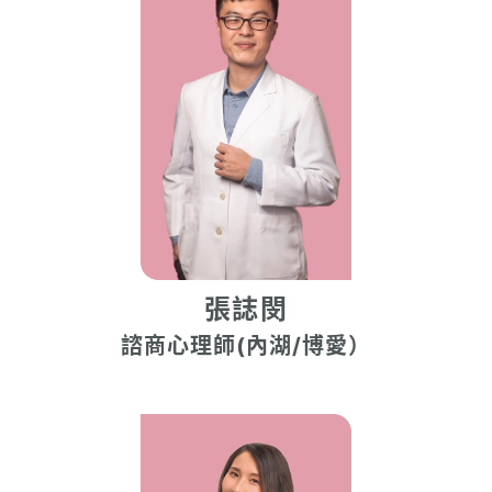
張誌閔
諮商心理師(內湖/博愛）