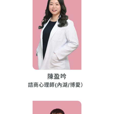
陳盈吟
諮商心理師(內湖/博愛）