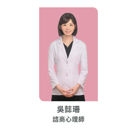
吳懿珊
諮商心理師