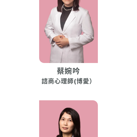
蔡婉吟
諮商心理師(博愛）