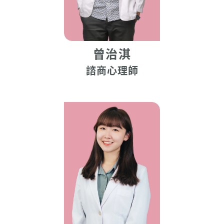
曾治淇
諮商心理師