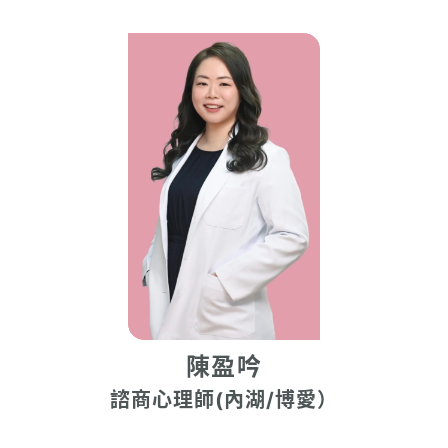
陳盈吟
諮商心理師(內湖/博愛）