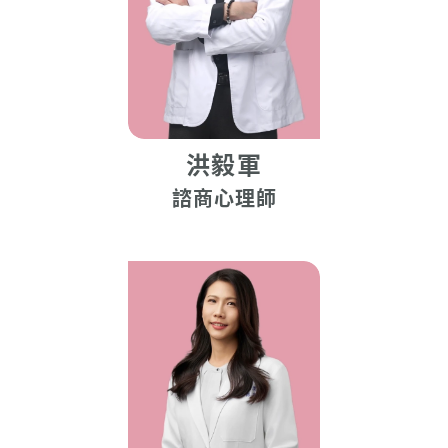
洪毅軍
諮商心理師