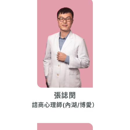
張誌閔
諮商心理師(內湖/博愛）