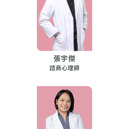
張宇傑
諮商心理師