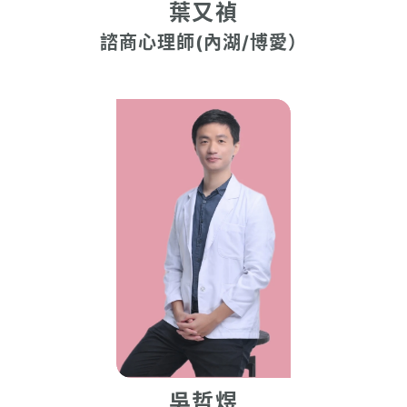
葉又禎
諮商心理師(內湖/博愛）
吳哲煜