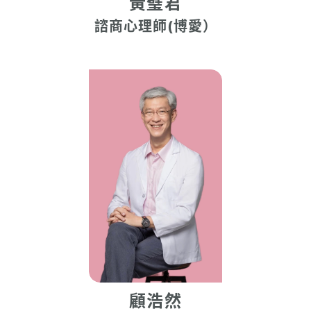
黃璧君
諮商心理師(博愛）
顧浩然