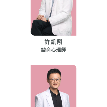
許凱翔
諮商心理師