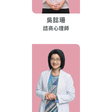
吳懿珊
諮商心理師