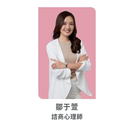
鄒于萱
諮商心理師