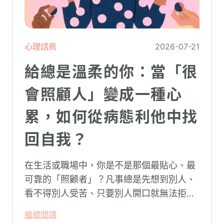
心理諮商
2026-07-21
給總是溫柔的你：當「很
會照顧人」變成一種心
累，如何從病態利他中找
回自我？
在生活或職場中，你是不是那個最貼心、最
可靠的「照顧者」？凡事總是先想到別人、
看不得別人受苦、只要別人開口就無法拒
絕。然而，這種掏空自己的「大愛」，卻常
繼續閱讀
常在夜深人靜時讓你感到莫名的心累與空