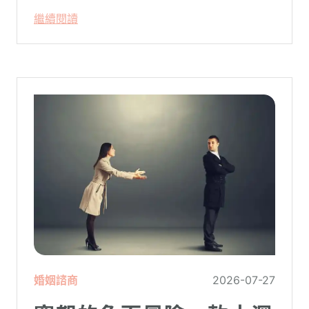
只要「相信宇宙」、「調整能量頻率」，就
繼續閱讀
能吸引財富、關係與健康。這類論述聽起來
療癒，卻經常缺乏實證基礎，甚至可能對正
在低潮中的人造成二次傷害。
婚姻諮商
2026-07-27