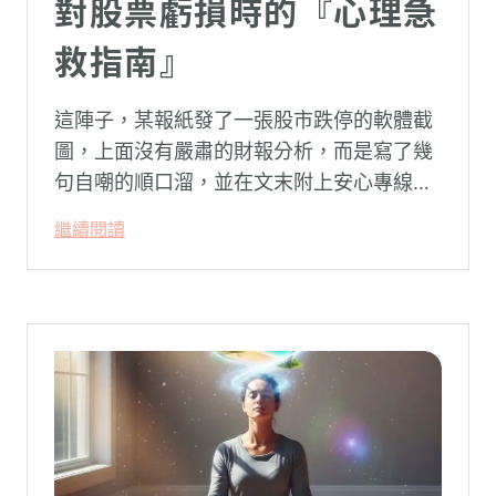
對股票虧損時的『心理急
救指南』
這陣子，某報紙發了一張股市跌停的軟體截
圖，上面沒有嚴肅的財報分析，而是寫了幾
句自嘲的順口溜，並在文末附上安心專線與
生命線的求助電話。這張圖片在社群平台上
繼續閱讀
被廣泛轉載。對許多投資人而言，螢幕上下
跌的數字背後，實質連結的是個人的財務壓
力、家庭開銷預算與強烈的焦慮感。