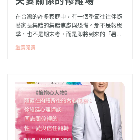
夫妻關係的修羅場
在台灣的許多家庭中，有一個季節往往伴隨
著家長集體的集體焦慮與恐慌。那不是報稅
季，也不是期末考，而是即將到來的「暑
假」。當校門關上，孩子「傾巢而出」回歸
繼續閱讀
家庭，原本由學校與安親班代勞的照顧責
任，瞬間全數倒回家庭系統之內。對許多父
母親而言，這段日子甚至被戲稱為考驗婚姻
與理智線的「煉獄」