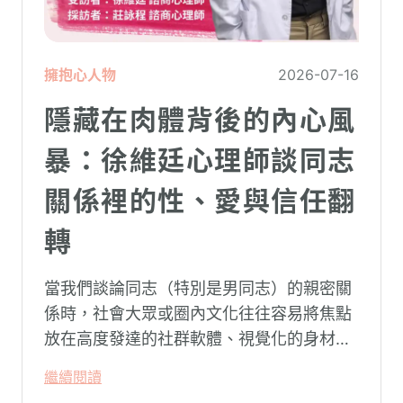
擁抱心人物
2026-07-16
隱藏在肉體背後的內心風
暴：徐維廷心理師談同志
關係裡的性、愛與信任翻
轉
當我們談論同志（特別是男同志）的親密關
係時，社會大眾或圈內文化往往容易將焦點
放在高度發達的社群軟體、視覺化的身材資
本（如大屌、肌肉、陽剛崇拜），甚至是約
繼續閱讀
砲文化的普及度上。