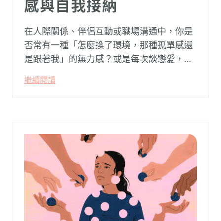
感與自我接納
在人際關係、伴侶互動或職場溝通中，你是
否常有一種「怎麼換了環境，那種孤單感還
是跟著我」的無力感？或是每次談戀愛，總
是不自覺地設下層層關卡去測試對方，最後
繼續閱讀
卻演變成兩敗俱傷？