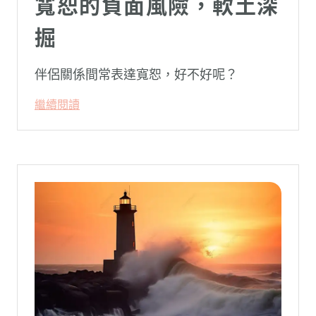
寬恕的負面風險，軟土深
掘
伴侶關係間常表達寬恕，好不好呢？
繼續閱讀