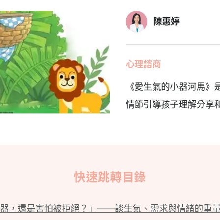
陳惠婷
心理諮商
《愛生氣的小器河馬》
情節引導孩子理解分享
快速跳轉目錄
器，還是害怕被拒絕？」——談生氣、需求與情緒的重