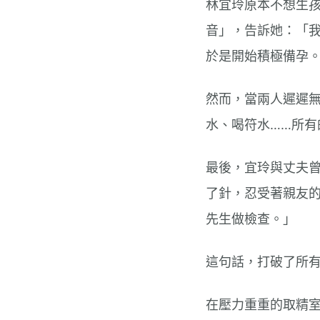
林宜玲原本不想生
音」，告訴她：「
於是開始積極備孕
然而，當兩人遲遲無
水、喝符水……所有
最後，宜玲與丈夫
了針，忍受著親友
先生做檢查。」
這句話，打破了所
在壓力重重的取精