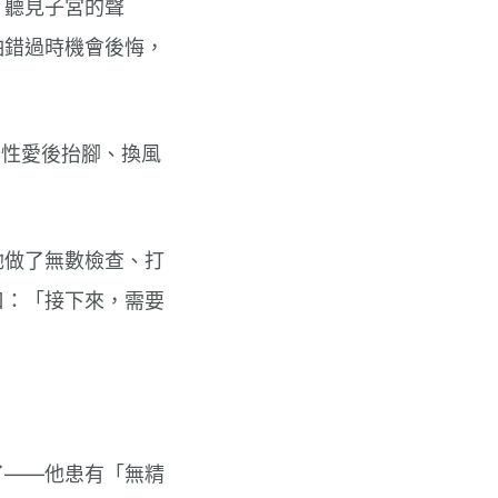
「聽見子宮的聲
怕錯過時機會後悔，
、性愛後抬腳、換風
她做了無數檢查、打
口：「接下來，需要
了——他患有「無精