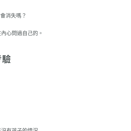
值會消失嗎？
在內心問過自己的。
考驗
在沒有孩子的情況