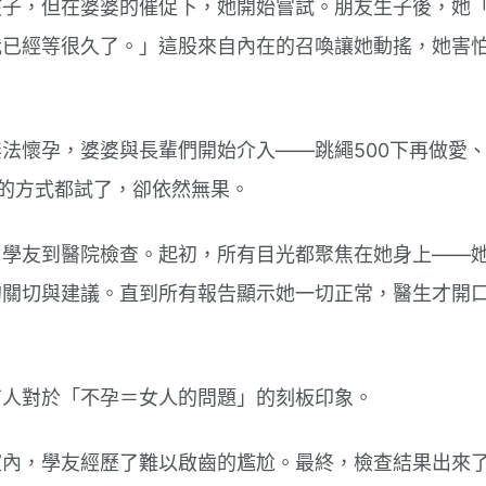
孩子，但在婆婆的催促下，她開始嘗試。朋友生子後，她
我已經等很久了。」這股來自內在的召喚讓她動搖，她害
。
法懷孕，婆婆與長輩們開始介入——跳繩500下再做愛
的方式都試了，卻依然無果。
曾學友到醫院檢查。起初，所有目光都聚焦在她身上——
的關切與建議。直到所有報告顯示她一切正常，醫生才開
有人對於「不孕＝女人的問題」的刻板印象。
室內，學友經歷了難以啟齒的尷尬。最終，檢查結果出來