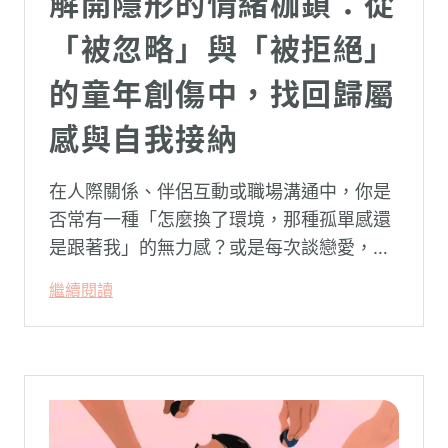
解開隱形的情緒枷鎖：從
「被忽略」與「被拒絕」
的童年創傷中，找回歸屬
感與自我接納
在人際關係、伴侶互動或職場溝通中，你是
否常有一種「怎麼換了環境，那種孤單感還
是跟著我」的無力感？或是每次談戀愛，總
是不自覺地設下層層關卡去測試對方，最後
繼續閱讀
卻演變成兩敗俱傷？