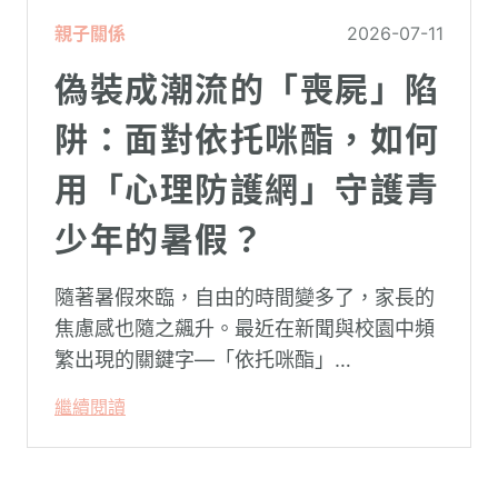
親子關係
2026-07-11
偽裝成潮流的「喪屍」陷
阱：面對依托咪酯，如何
用「心理防護網」守護青
少年的暑假？
隨著暑假來臨，自由的時間變多了，家長的
焦慮感也隨之飆升。最近在新聞與校園中頻
繁出現的關鍵字—「依托咪酯」
（Etomidate，俗稱喪屍煙彈），成為無數
繼續閱讀
父母心中最深沉的恐懼。