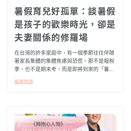
暑假育兒好孤單：談暑假
是孩子的歡樂時光，卻是
夫妻關係的修羅場
在台灣的許多家庭中，有一個季節往往伴隨
著家長集體的集體焦慮與恐慌。那不是報稅
季，也不是期末考，而是即將到來的「暑
假」。當校門關上，孩子「傾巢而出」回歸
繼續閱讀
家庭，原本由學校與安親班代勞的照顧責
任，瞬間全數倒回家庭系統之內。對許多父
母親而言，這段日子甚至被戲稱為考驗婚姻
與理智線的「煉獄」