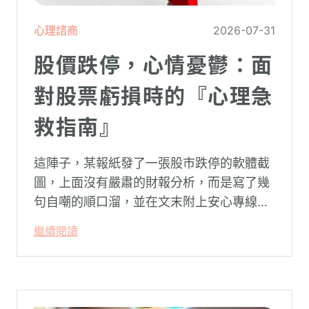
心理諮商
2026-07-31
股價跌停，心情憂鬱：面
對股票虧損時的『心理急
救指南』
這陣子，某報紙發了一張股市跌停的軟體截
圖，上面沒有嚴肅的財報分析，而是寫了幾
句自嘲的順口溜，並在文末附上安心專線與
生命線的求助電話。這張圖片在社群平台上
繼續閱讀
被廣泛轉載。對許多投資人而言，螢幕上下
跌的數字背後，實質連結的是個人的財務壓
力、家庭開銷預算與強烈的焦慮感。