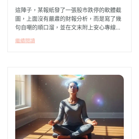
這陣子，某報紙發了一張股市跌停的軟體截
圖，上面沒有嚴肅的財報分析，而是寫了幾
句自嘲的順口溜，並在文末附上安心專線與
生命線的求助電話。這張圖片在社群平台上
繼續閱讀
被廣泛轉載。對許多投資人而言，螢幕上下
跌的數字背後，實質連結的是個人的財務壓
力、家庭開銷預算與強烈的焦慮感。