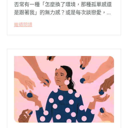
否常有一種「怎麼換了環境，那種孤單感還
是跟著我」的無力感？或是每次談戀愛，總
是不自覺地設下層層關卡去測試對方，最後
繼續閱讀
卻演變成兩敗俱傷？