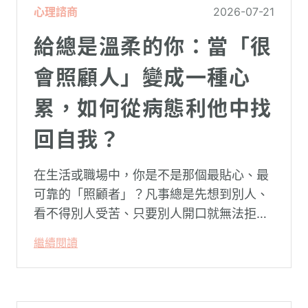
心理諮商
2026-07-21
給總是溫柔的你：當「很
會照顧人」變成一種心
累，如何從病態利他中找
回自我？
在生活或職場中，你是不是那個最貼心、最
可靠的「照顧者」？凡事總是先想到別人、
看不得別人受苦、只要別人開口就無法拒
絕。然而，這種掏空自己的「大愛」，卻常
繼續閱讀
常在夜深人靜時讓你感到莫名的心累與空
虛。