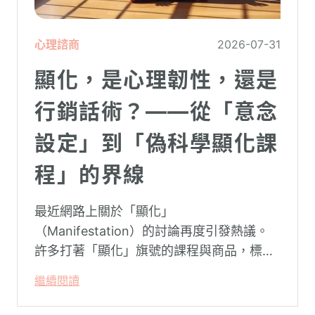
心理諮商
2026-07-31
顯化，是心理韌性，還是
行銷話術？——從「意念
設定」到「偽科學顯化課
程」的界線
最近網路上關於「顯化」
（Manifestation）的討論再度引發熱議。
許多打著「顯化」旗號的課程與商品，標榜
只要「相信宇宙」、「調整能量頻率」，就
繼續閱讀
能吸引財富、關係與健康。這類論述聽起來
療癒，卻經常缺乏實證基礎，甚至可能對正