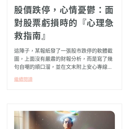
股價跌停，心情憂鬱：面
對股票虧損時的『心理急
救指南』
這陣子，某報紙發了一張股市跌停的軟體截
圖，上面沒有嚴肅的財報分析，而是寫了幾
句自嘲的順口溜，並在文末附上安心專線與
生命線的求助電話。這張圖片在社群平台上
繼續閱讀
被廣泛轉載。對許多投資人而言，螢幕上下
跌的數字背後，實質連結的是個人的財務壓
力、家庭開銷預算與強烈的焦慮感。