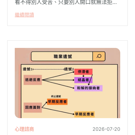
看不得別人受苦、只要別人開口就無法拒
絕。然而，這種掏空自己的「大愛」，卻常
繼續閱讀
常在夜深人靜時讓你感到莫名的心累與空
虛。
心理諮商
2026-07-20