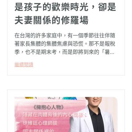
是孩子的歡樂時光，卻是
夫妻關係的修羅場
在台灣的許多家庭中，有一個季節往往伴隨
著家長集體的集體焦慮與恐慌。那不是報稅
季，也不是期末考，而是即將到來的「暑
假」。當校門關上，孩子「傾巢而出」回歸
繼續閱讀
家庭，原本由學校與安親班代勞的照顧責
任，瞬間全數倒回家庭系統之內。對許多父
母親而言，這段日子甚至被戲稱為考驗婚姻
與理智線的「煉獄」