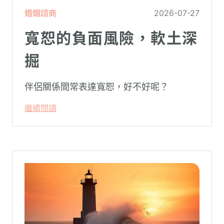
婚姻諮商
2026-07-27
寬恕的負面風險，軟土深
掘
伴侶關係間常表達寬恕，好不好呢？
繼續閱讀