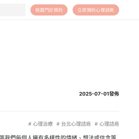
桃園門診預約
立即預約心理諮商
2025-07-01
發佈
#
心理治療
#
台北心理諮商
#
心理諮商
主張我們每個人擁有多樣性的情緒、想法或信念等