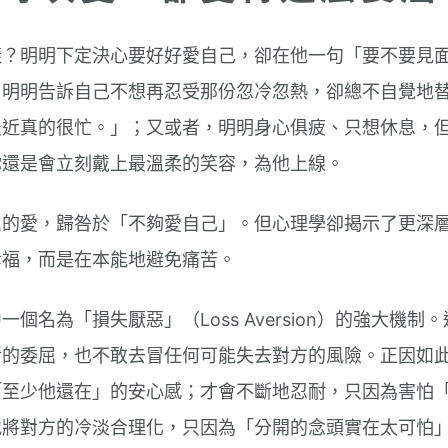
樣？明明下定決心要好好愛自己，卻在他一句「要不要見
；明明告訴自己不想再忍受那份忽冷忽熱，卻總不自覺地
最近真的很忙。」；又或者，明明身心俱疲、只想休息，
你還是會立刻戴上最溫柔的笑容，為他上線。
屈的愛，歸咎於「不夠愛自己」。但心理學卻揭示了更深
幸福，而是在本能地避免痛苦。
個名為「損失厭惡」（Loss Aversion）的強大機
斷的委屈，也不敢去冒任何可能失去對方的風險。正因如
「至少他還在」的安心感；才會不斷地忍耐，只因為害怕
地將對方的冷淡合理化，只因為「分開的念頭實在太可怕