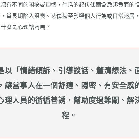
能都有不同的困擾或煩惱，生活的起伏偶爾會激起負面的
靜，當長期陷入沮喪、悲傷甚至影響個人行為或日常起居
道什麼是心理諮商嗎？
是以「情緒傾訴、引導談話、釐清想法、
，讓當事人在一個舒適、隱密、有安全感
心理人員的循循善誘，幫助度過難關、解