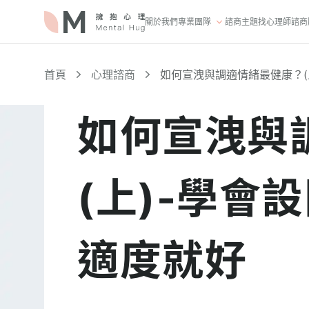
關於我們
專業團隊
諮商主題
找心理師
諮商
首頁
心理諮商
如何宣洩與調適情緒最健康？(
如何宣洩與
(上)-學會
適度就好