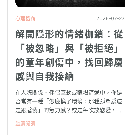
心理諮商
2026-07-27
解開隱形的情緒枷鎖：從
「被忽略」與「被拒絕」
的童年創傷中，找回歸屬
感與自我接納
在人際關係、伴侶互動或職場溝通中，你是
否常有一種「怎麼換了環境，那種孤單感還
是跟著我」的無力感？或是每次談戀愛，總
是不自覺地設下層層關卡去測試對方，最後
繼續閱讀
卻演變成兩敗俱傷？