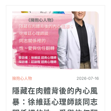
母親而言，這段日子甚至被戲稱為考驗婚姻
與理智線的「煉獄」
擁抱心人物
2026-07-16
隱藏在肉體背後的內心風
暴：徐維廷心理師談同志