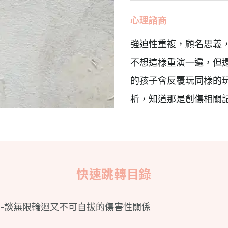
心理諮商
強迫性重複，顧名思義
不想這樣重演一遍，但
的孩子會反覆玩同樣的
析，知道那是創傷相關
快速跳轉目錄
-談無限輪迴又不可自拔的傷害性關係