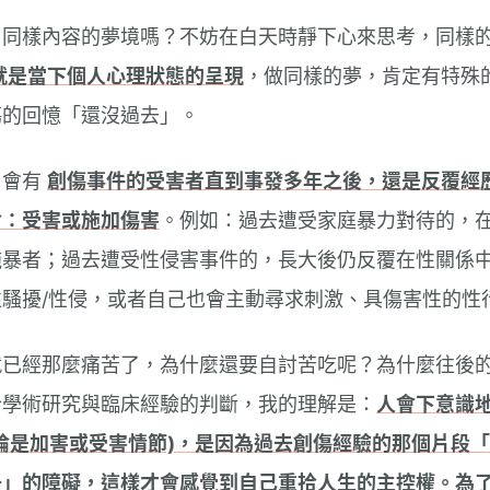
、同樣內容的夢境嗎？不妨在白天時靜下心來思考，同樣
就是當下個人心理狀態的呈現
，做同樣的夢，肯定有特殊
傷的回憶「還沒過去」。
，會有
創傷事件的受害者直到事發多年之後，還是反覆經
含：受害或施加傷害
。例如：過去遭受家庭暴力對待的，
施暴者；過去遭受性侵害事件的，長大後仍反覆在性關係
騷擾/性侵，或者自己也會主動尋求刺激、具傷害性的性
就已經那麼痛苦了，為什麼還要自討苦吃呢？為什麼往後
合學術研究與臨床經驗的判斷，我的理解是：
人會下意識
論是加害或受害情節)，是因為過去創傷經驗的那個片段
去」的障礙，這樣才會感覺到自己重拾人生的主控權。為