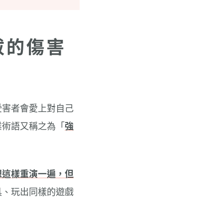
拔的傷害
受害者會愛上對自己
業術語又稱之為「
強
想這樣重演一遍，但
具、玩出同樣的遊戲