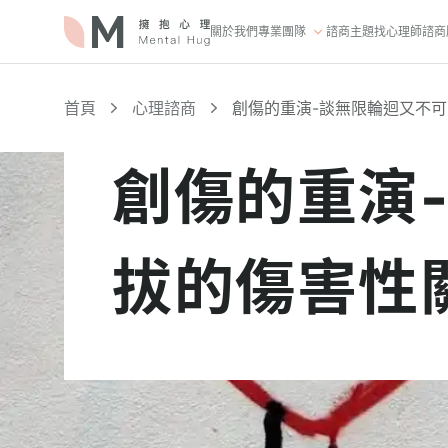
關於我們
專業團隊
諮商主題
找心理師
諮商
首頁
心理諮商
創傷的重演-談無限輪迴又不
創傷的重演
拔的傷害性