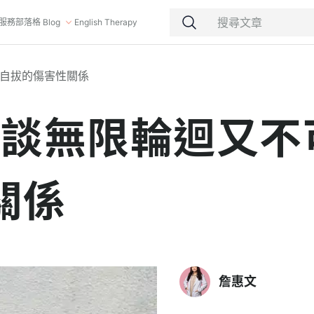
服務
部落格 Blog
English Therapy
可自拔的傷害性關係
-談無限輪迴又不
關係
詹惠文