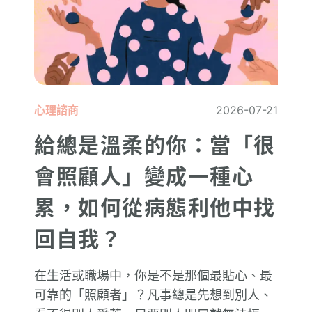
心理諮商
2026-07-21
給總是溫柔的你：當「很
會照顧人」變成一種心
累，如何從病態利他中找
回自我？
在生活或職場中，你是不是那個最貼心、最
可靠的「照顧者」？凡事總是先想到別人、