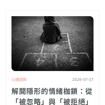
心理諮商
2026-07-27
解開隱形的情緒枷鎖：從
「被忽略」與「被拒絕」