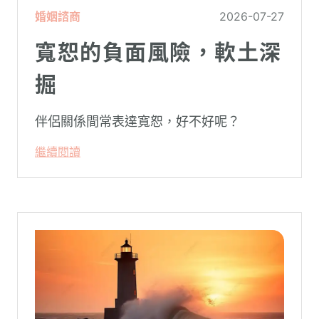
婚姻諮商
2026-07-27
寬恕的負面風險，軟土深
掘
伴侶關係間常表達寬恕，好不好呢？
繼續閱讀