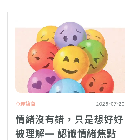
心理諮商
2026-07-20
情緒沒有錯，只是想好好
被理解— 認識情緒焦點