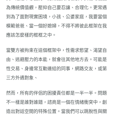
為傳統價值觀，壓抑自己要忍讓、合理化。更常遇
到為了面對現實困境，小孩、公婆家庭，我要當個
模範爸爸、當一個好媳婦，不得不將彼此框架在我
應該怎麼樣的框框之中。
當雙方被拘束在這個框架中，性需求慾望、渴望自
由、逃避壓力的本能，就會往其他地方去。可能是
性交易、身邊常互動連結的同事，網路交友，或第
三方外遇對象、
然而，所有的伴侶的困擾責任都是一半一半。問題
不一樣是誰對誰錯，諮商是一個在情緒衝突中，創
造出對話空間的特殊位置。當我們可以跳脫性與關