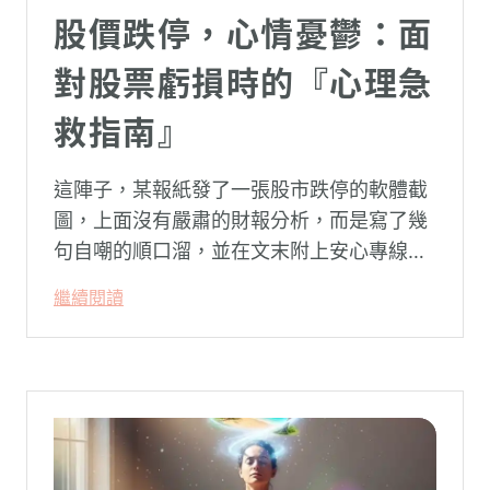
股價跌停，心情憂鬱：面
對股票虧損時的『心理急
救指南』
這陣子，某報紙發了一張股市跌停的軟體截
圖，上面沒有嚴肅的財報分析，而是寫了幾
句自嘲的順口溜，並在文末附上安心專線與
生命線的求助電話。這張圖片在社群平台上
繼續閱讀
被廣泛轉載。對許多投資人而言，螢幕上下
跌的數字背後，實質連結的是個人的財務壓
力、家庭開銷預算與強烈的焦慮感。