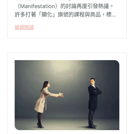
（Manifestation）的討論再度引發熱議。
許多打著「顯化」旗號的課程與商品，標榜
只要「相信宇宙」、「調整能量頻率」，就
繼續閱讀
能吸引財富、關係與健康。這類論述聽起來
療癒，卻經常缺乏實證基礎，甚至可能對正
在低潮中的人造成二次傷害。