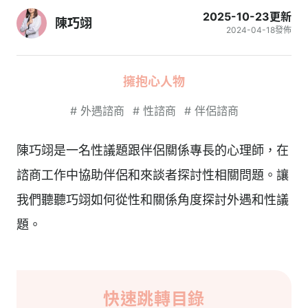
2025-10-23
更新
陳巧翊
2024-04-18
發佈
擁抱心人物
#
外遇諮商
#
性諮商
#
伴侶諮商
陳巧翊是一名性議題跟伴侶關係專長的心理師，在
諮商工作中協助伴侶和來談者探討性相關問題。讓
我們聽聽巧翊如何從性和關係角度探討外遇和性議
題。
快速跳轉目錄