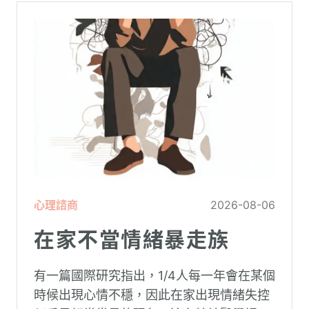
心理諮商
2026-08-06
在家不當情緒暴走族
有一篇國際研究指出，1/4人每一年會在某個
時候出現心情不穩，因此在家出現情緒失控