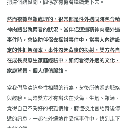
把這個結鬆開，關係就有機會繼續走下去。
然而複雜與難處理的，很常都是性外遇同時包含精
神肉體出軌兩者的狀況
。
當伴侶遭遇精神肉體外遇
事件時，會協助伴侶去探討事件中，當事人內建設
定的性框架腳本、事件勾起背後的投射，雙方各自
在成長與原生家庭經驗中，如何看待外遇的文化、
家庭背景、個人價值脈絡。
當我們釐清這些性相關的行為，背後所傳遞的脈絡
與經驗。兩造雙方才有辦法在受傷、生氣、難過、
覺得自己不夠好的複雜情緒，聽懂彼此言語背後傳
遞的訊息，一起在外遇這件受傷事件中，找到走下