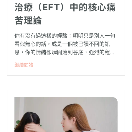
治療（EFT）中的核心痛
苦理論
你有沒有過這樣的經驗：明明只是別人一句
看似無心的話，或是一個被已讀不回的訊
息，你的情緒卻瞬間蕩到谷底，強烈的程度
似乎不成比例？事後想起來，你也覺得奇
繼續閱讀
怪：「事情真的有這麼嚴重嗎？」