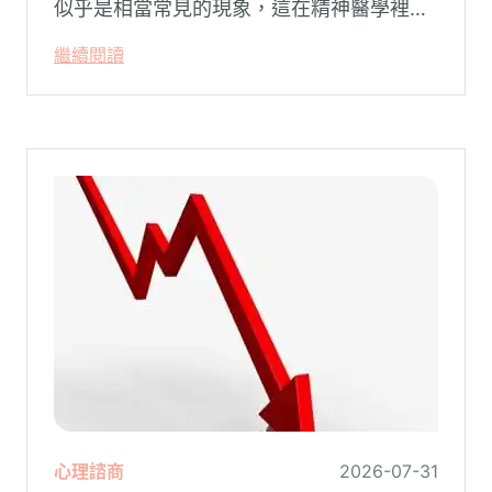
似乎是相當常見的現象，這在精神醫學裡不
代表這個人有精神問題。這種情況就像電腦
繼續閱讀
系統在長久使用之下，突然在某一次需要處
理更高層次的資料時，電腦呈現當機現象，
暫時無法使用電腦。在親密關係中，有一半
的人都曾感受到另一半的情緒失控，對感情
造成重大影響。
心理諮商
2026-07-31