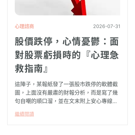
心理諮商
2026-07-31
股價跌停，心情憂鬱：面
對股票虧損時的『心理急
救指南』
這陣子，某報紙發了一張股市跌停的軟體截
圖，上面沒有嚴肅的財報分析，而是寫了幾
句自嘲的順口溜，並在文末附上安心專線與
生命線的求助電話。這張圖片在社群平台上
繼續閱讀
被廣泛轉載。對許多投資人而言，螢幕上下
跌的數字背後，實質連結的是個人的財務壓
力、家庭開銷預算與強烈的焦慮感。