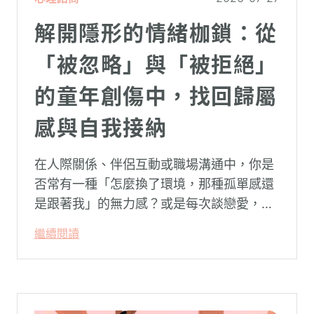
解開隱形的情緒枷鎖：從
「被忽略」與「被拒絕」
的童年創傷中，找回歸屬
感與自我接納
在人際關係、伴侶互動或職場溝通中，你是
否常有一種「怎麼換了環境，那種孤單感還
是跟著我」的無力感？或是每次談戀愛，總
是不自覺地設下層層關卡去測試對方，最後
繼續閱讀
卻演變成兩敗俱傷？