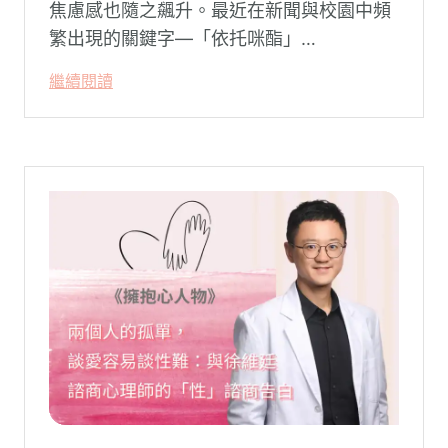
焦慮感也隨之飆升。最近在新聞與校園中頻
繁出現的關鍵字—「依托咪酯」
（Etomidate，俗稱喪屍煙彈），成為無數
繼續閱讀
父母心中最深沉的恐懼。