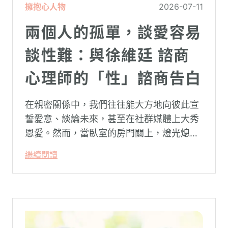
擁抱心人物
2026-07-11
兩個人的孤單，談愛容易
談性難：與徐維廷 諮商
心理師的「性」諮商告白
在親密關係中，我們往往能大方地向彼此宣
誓愛意、談論未來，甚至在社群媒體上大秀
恩愛。然而，當臥室的房門關上，燈光熄
滅，面對枕邊最親密的那個人，有些話卻反
繼續閱讀
而成了最難開口的禁忌。