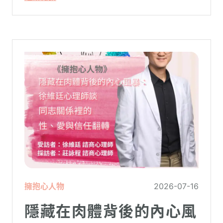
家庭，原本由學校與安親班代勞的照顧責
任，瞬間全數倒回家庭系統之內。對許多父
母親而言，這段日子甚至被戲稱為考驗婚姻
與理智線的「煉獄」
擁抱心人物
2026-07-16
隱藏在肉體背後的內心風