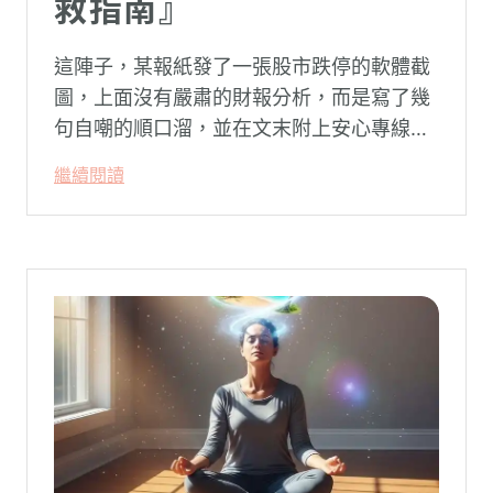
救指南』
這陣子，某報紙發了一張股市跌停的軟體截
圖，上面沒有嚴肅的財報分析，而是寫了幾
句自嘲的順口溜，並在文末附上安心專線與
生命線的求助電話。這張圖片在社群平台上
繼續閱讀
被廣泛轉載。對許多投資人而言，螢幕上下
跌的數字背後，實質連結的是個人的財務壓
力、家庭開銷預算與強烈的焦慮感。