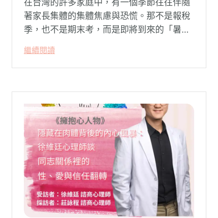
在台灣的許多家庭中，有一個季節往往伴隨
著家長集體的集體焦慮與恐慌。那不是報稅
季，也不是期末考，而是即將到來的「暑
假」。當校門關上，孩子「傾巢而出」回歸
繼續閱讀
家庭，原本由學校與安親班代勞的照顧責
任，瞬間全數倒回家庭系統之內。對許多父
母親而言，這段日子甚至被戲稱為考驗婚姻
與理智線的「煉獄」