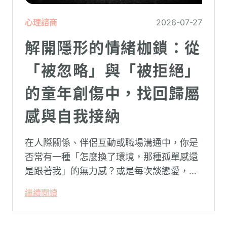
心理諮商
2026-07-27
解開隱形的情緒枷鎖：從
「被忽略」與「被拒絕」
的童年創傷中，找回歸屬
感與自我接納
在人際關係、伴侶互動或職場溝通中，你是
否常有一種「怎麼換了環境，那種孤單感還
是跟著我」的無力感？或是每次談戀愛，總
是不自覺地設下層層關卡去測試對方，最後
繼續閱讀
卻演變成兩敗俱傷？