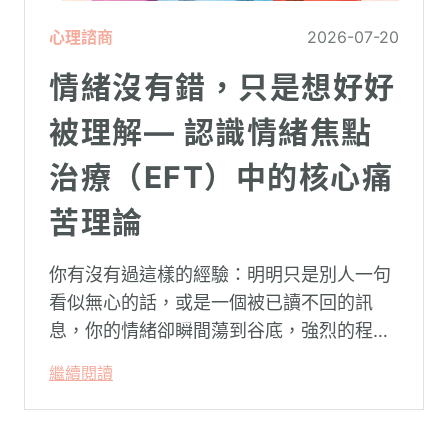
心理諮商
2026-07-20
情緒沒有錯，只是想好好
被理解— 認識情緒焦點
治療（EFT）中的核心痛
苦理論
你有沒有過這樣的經驗：明明只是別人一句
看似無心的話，或是一個被已讀不回的訊
息，你的情緒卻瞬間蕩到谷底，強烈的程度
似乎不成比例？事後想起來，你也覺得奇
繼續閱讀
怪：「事情真的有這麼嚴重嗎？」