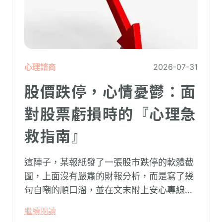
心理諮商
2026-07-31
股價跌停，心情憂鬱：面
對股票虧損時的『心理急
救指南』
這陣子，某報紙發了一張股市跌停的軟體截
圖，上面沒有嚴肅的財報分析，而是寫了幾
句自嘲的順口溜，並在文末附上安心專線與
生命線的求助電話。這張圖片在社群平台上
繼續閱讀
被廣泛轉載。對許多投資人而言，螢幕上下