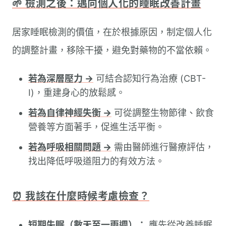
🌱 檢測之後：邁向個人化的睡眠改善計畫
居家睡眠檢測的價值，在於根據原因，制定個人化
的調整計畫，移除干擾，避免對藥物的不當依賴。
若為深層壓力 →
可結合認知行為治療 (CBT-
I)，重建身心的放鬆感。
若為自律神經失衡 →
可從調整生物節律、飲食
營養等方面著手，促進生活平衡。
若為呼吸相關問題 →
需由醫師進行醫療評估，
找出降低呼吸道阻力的有效方法。
⏰ 我該在什麼時候考慮檢查？
短期失眠（數天至一兩週）：
應先從改善睡眠