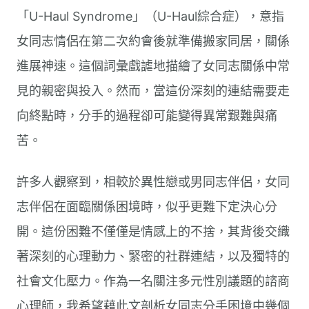
「U-Haul Syndrome」（U-Haul綜合症），意指
女同志情侶在第二次約會後就準備搬家同居，關係
進展神速。這個詞彙戲謔地描繪了女同志關係中常
見的親密與投入。然而，當這份深刻的連結需要走
向終點時，分手的過程卻可能變得異常艱難與痛
苦。
許多人觀察到，相較於異性戀或男同志伴侶，女同
志伴侶在面臨關係困境時，似乎更難下定決心分
開。這份困難不僅僅是情感上的不捨，其背後交織
著深刻的心理動力、緊密的社群連結，以及獨特的
社會文化壓力。作為一名關注多元性別議題的諮商
心理師，我希望藉此文剖析女同志分手困境中幾個