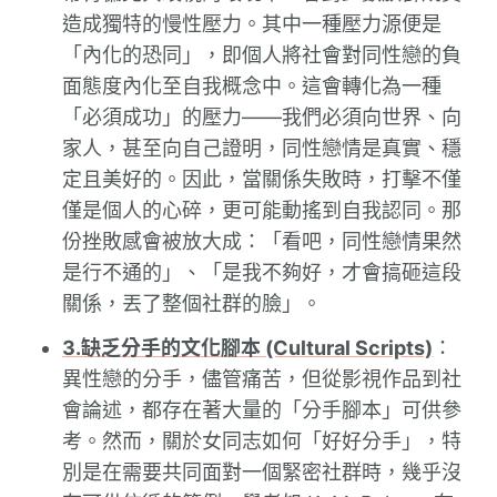
造成獨特的慢性壓力。其中一種壓力源便是
「內化的恐同」，即個人將社會對同性戀的負
面態度內化至自我概念中。這會轉化為一種
「必須成功」的壓力——我們必須向世界、向
家人，甚至向自己證明，同性戀情是真實、穩
定且美好的。因此，當關係失敗時，打擊不僅
僅是個人的心碎，更可能動搖到自我認同。那
份挫敗感會被放大成：「看吧，同性戀情果然
是行不通的」、「是我不夠好，才會搞砸這段
關係，丟了整個社群的臉」。
3.缺乏分手的文化腳本 (Cultural Scripts)
：
異性戀的分手，儘管痛苦，但從影視作品到社
會論述，都存在著大量的「分手腳本」可供參
考。然而，關於女同志如何「好好分手」，特
別是在需要共同面對一個緊密社群時，幾乎沒