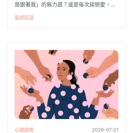
是跟著我」的無力感？或是每次談戀愛，總
是不自覺地設下層層關卡去測試對方，最後
繼續閱讀
卻演變成兩敗俱傷？
心理諮商
2026-07-21