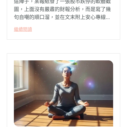
這陣子，某報紙發了一張股市跌停的軟體截
圖，上面沒有嚴肅的財報分析，而是寫了幾
句自嘲的順口溜，並在文末附上安心專線與
生命線的求助電話。這張圖片在社群平台上
繼續閱讀
被廣泛轉載。對許多投資人而言，螢幕上下
跌的數字背後，實質連結的是個人的財務壓
力、家庭開銷預算與強烈的焦慮感。