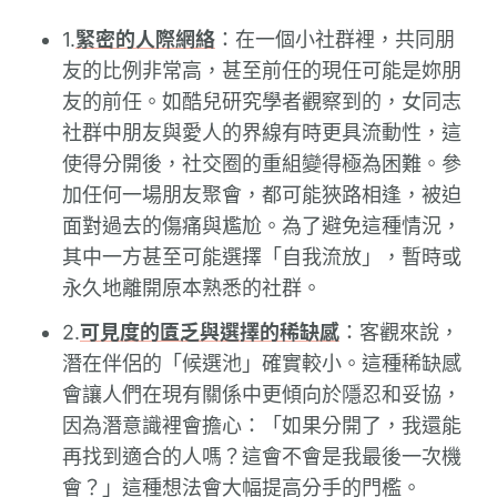
1.
緊密的人際網絡
：在一個小社群裡，共同朋
友的比例非常高，甚至前任的現任可能是妳朋
友的前任。如酷兒研究學者觀察到的，女同志
社群中朋友與愛人的界線有時更具流動性，這
使得分開後，社交圈的重組變得極為困難。參
加任何一場朋友聚會，都可能狹路相逢，被迫
面對過去的傷痛與尷尬。為了避免這種情況，
其中一方甚至可能選擇「自我流放」，暫時或
永久地離開原本熟悉的社群。
2.
可見度的匱乏與選擇的稀缺感
：客觀來說，
潛在伴侶的「候選池」確實較小。這種稀缺感
會讓人們在現有關係中更傾向於隱忍和妥協，
因為潛意識裡會擔心：「如果分開了，我還能
再找到適合的人嗎？這會不會是我最後一次機
會？」這種想法會大幅提高分手的門檻。