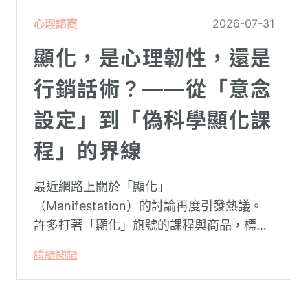
心理諮商
2026-07-31
顯化，是心理韌性，還是
行銷話術？——從「意念
設定」到「偽科學顯化課
程」的界線
最近網路上關於「顯化」
（Manifestation）的討論再度引發熱議。
許多打著「顯化」旗號的課程與商品，標榜
只要「相信宇宙」、「調整能量頻率」，就
繼續閱讀
能吸引財富、關係與健康。這類論述聽起來
療癒，卻經常缺乏實證基礎，甚至可能對正
在低潮中的人造成二次傷害。