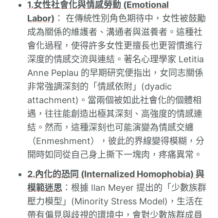
1.女性社會化與情感勞動 (Emotional
Labor)
： 在傳統性別角色期待中，女性被鼓勵
成為關係的維護者、溝通者與滋養者。這種社
會化過程，使得許多女性更擅長也更習慣進行
深度的情感交流與連結。著名心理學家 Letitia
Anne Peplau 的早期研究便指出，女同志關係
非常強調深刻的「情感依附」(dyadic
attachment)。當兩個被如此社會化的個體相
遇，往往能創造出極其深刻、高強度的情感連
結。然而，這種深刻也可能演變為情感交纏
（Enmeshment），彼此的界線變得模糊，分
開時如同從自己身上撕下一塊肉，疼痛異常。
2.內化的恐同 (Internalized Homophobia) 與
模範迷思
：根據 Ilan Meyer 提出的「少數族群
壓力模型」(Minority Stress Model)，生活在
帶有偏見與歧視的環境中，會對少數族群成員