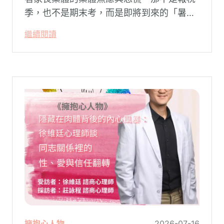
季，也不是期末考，而是即將到來的「暑
假」。當校門關上，孩子「傾巢而出」回歸
繼續閱讀
家庭，原本由學校與安親班代勞的照顧責
任，瞬間全數倒回家庭系統之內。對許多父
母親而言，這段日子甚至被戲稱為考驗婚姻
與理智線的「煉獄」
擁抱心人物
2026-07-16