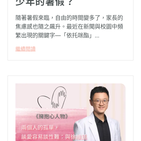
少年的暑假？
隨著暑假來臨，自由的時間變多了，家長的
焦慮感也隨之飆升。最近在新聞與校園中頻
繁出現的關鍵字—「依托咪酯」
（Etomidate，俗稱喪屍煙彈），成為無數
繼續閱讀
父母心中最深沉的恐懼。