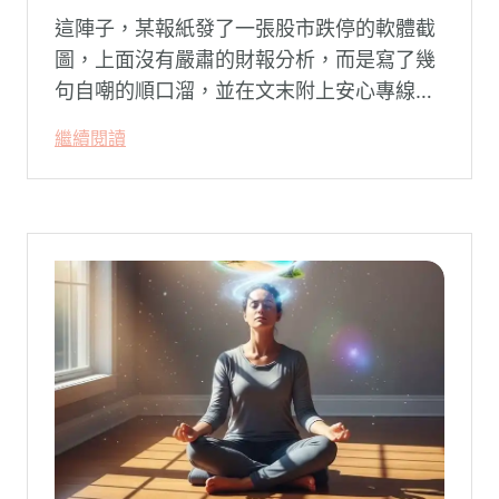
這陣子，某報紙發了一張股市跌停的軟體截
圖，上面沒有嚴肅的財報分析，而是寫了幾
句自嘲的順口溜，並在文末附上安心專線與
生命線的求助電話。這張圖片在社群平台上
繼續閱讀
被廣泛轉載。對許多投資人而言，螢幕上下
跌的數字背後，實質連結的是個人的財務壓
力、家庭開銷預算與強烈的焦慮感。