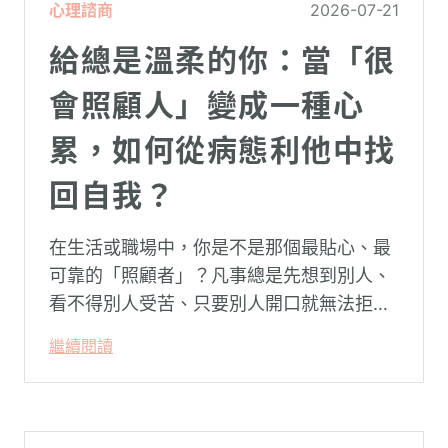
心理諮商
2026-07-21
給總是溫柔的你：當「很
會照顧人」變成一種心
累，如何從病態利他中找
回自我？
在生活或職場中，你是不是那個最貼心、最
可靠的「照顧者」？凡事總是先想到別人、
看不得別人受苦、只要別人開口就無法拒
絕。然而，這種掏空自己的「大愛」，卻常
繼續閱讀
常在夜深人靜時讓你感到莫名的心累與空
虛。