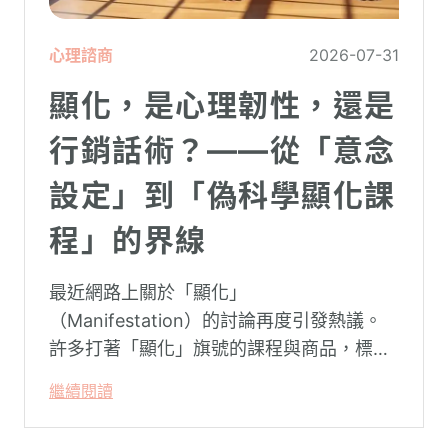
心理諮商
2026-07-31
顯化，是心理韌性，還是
行銷話術？——從「意念
設定」到「偽科學顯化課
程」的界線
最近網路上關於「顯化」
（Manifestation）的討論再度引發熱議。
許多打著「顯化」旗號的課程與商品，標榜
只要「相信宇宙」、「調整能量頻率」，就
繼續閱讀
能吸引財富、關係與健康。這類論述聽起來
療癒，卻經常缺乏實證基礎，甚至可能對正