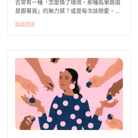
否常有一種「怎麼換了環境，那種孤單感還
是跟著我」的無力感？或是每次談戀愛，總
是不自覺地設下層層關卡去測試對方，最後
繼續閱讀
卻演變成兩敗俱傷？