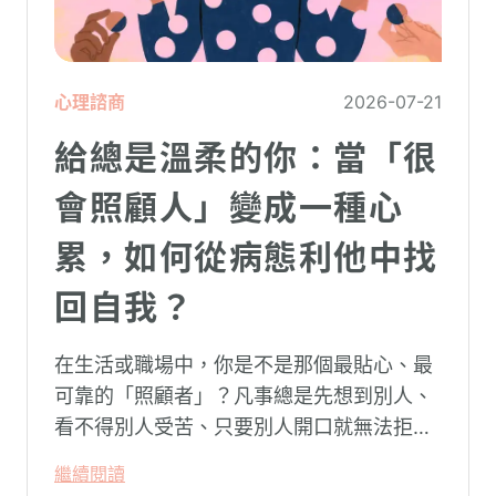
心理諮商
2026-07-21
給總是溫柔的你：當「很
會照顧人」變成一種心
累，如何從病態利他中找
回自我？
在生活或職場中，你是不是那個最貼心、最
可靠的「照顧者」？凡事總是先想到別人、
看不得別人受苦、只要別人開口就無法拒
絕。然而，這種掏空自己的「大愛」，卻常
繼續閱讀
常在夜深人靜時讓你感到莫名的心累與空