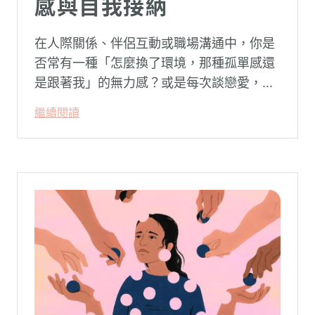
感與自我接納
在人際關係、伴侶互動或職場溝通中，你是
否常有一種「怎麼換了環境，那種孤單感還
是跟著我」的無力感？或是每次談戀愛，總
是不自覺地設下層層關卡去測試對方，最後
繼續閱讀
卻演變成兩敗俱傷？