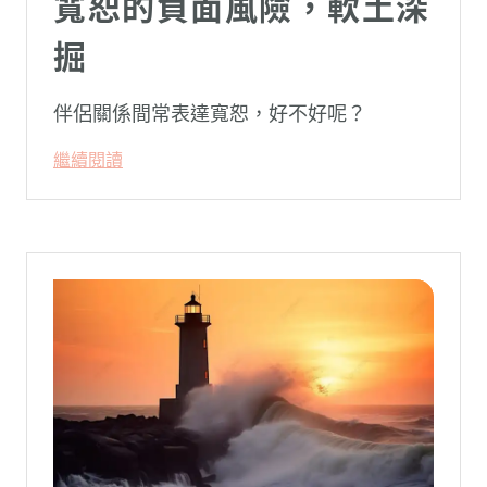
寬恕的負面風險，軟土深
掘
伴侶關係間常表達寬恕，好不好呢？
繼續閱讀