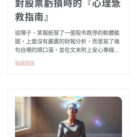
對股票虧損時的『心理急
救指南』
這陣子，某報紙發了一張股市跌停的軟體截
圖，上面沒有嚴肅的財報分析，而是寫了幾
句自嘲的順口溜，並在文末附上安心專線與
生命線的求助電話。這張圖片在社群平台上
繼續閱讀
被廣泛轉載。對許多投資人而言，螢幕上下
跌的數字背後，實質連結的是個人的財務壓
力、家庭開銷預算與強烈的焦慮感。