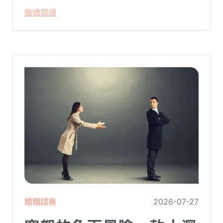
只要「相信宇宙」、「調整能量頻率」，就
繼續閱讀
能吸引財富、關係與健康。這類論述聽起來
療癒，卻經常缺乏實證基礎，甚至可能對正
在低潮中的人造成二次傷害。
婚姻諮商
2026-07-27