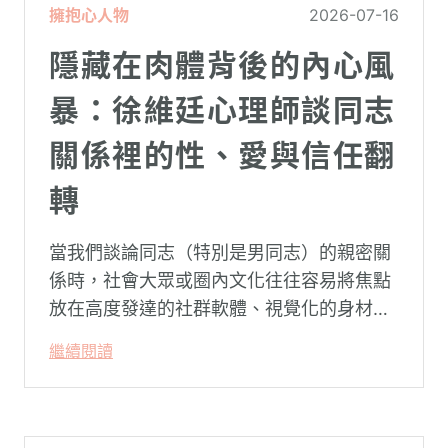
擁抱心人物
2026-07-16
隱藏在肉體背後的內心風
暴：徐維廷心理師談同志
關係裡的性、愛與信任翻
轉
當我們談論同志（特別是男同志）的親密關
係時，社會大眾或圈內文化往往容易將焦點
放在高度發達的社群軟體、視覺化的身材資
本（如大屌、肌肉、陽剛崇拜），甚至是約
繼續閱讀
砲文化的普及度上。