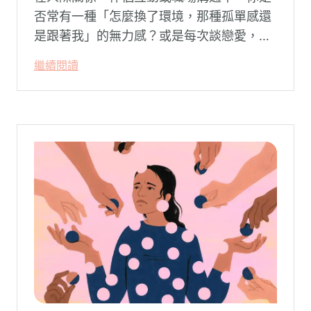
否常有一種「怎麼換了環境，那種孤單感還
是跟著我」的無力感？或是每次談戀愛，總
是不自覺地設下層層關卡去測試對方，最後
繼續閱讀
卻演變成兩敗俱傷？