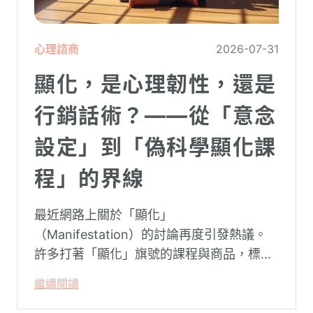
心理諮商
2026-07-31
顯化，是心理韌性，還是
行銷話術？——從「意念
設定」到「偽科學顯化課
程」的界線
最近網路上關於「顯化」
（Manifestation）的討論再度引發熱議。
許多打著「顯化」旗號的課程與商品，標榜
只要「相信宇宙」、「調整能量頻率」，就
繼續閱讀
能吸引財富、關係與健康。這類論述聽起來
療癒，卻經常缺乏實證基礎，甚至可能對正