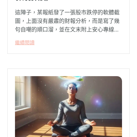
這陣子，某報紙發了一張股市跌停的軟體截
圖，上面沒有嚴肅的財報分析，而是寫了幾
句自嘲的順口溜，並在文末附上安心專線與
生命線的求助電話。這張圖片在社群平台上
繼續閱讀
被廣泛轉載。對許多投資人而言，螢幕上下
跌的數字背後，實質連結的是個人的財務壓
力、家庭開銷預算與強烈的焦慮感。