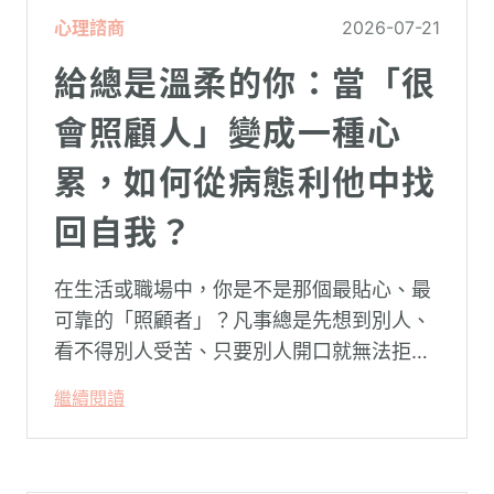
心理諮商
2026-07-21
給總是溫柔的你：當「很
會照顧人」變成一種心
累，如何從病態利他中找
回自我？
在生活或職場中，你是不是那個最貼心、最
可靠的「照顧者」？凡事總是先想到別人、
看不得別人受苦、只要別人開口就無法拒
絕。然而，這種掏空自己的「大愛」，卻常
繼續閱讀
常在夜深人靜時讓你感到莫名的心累與空
虛。