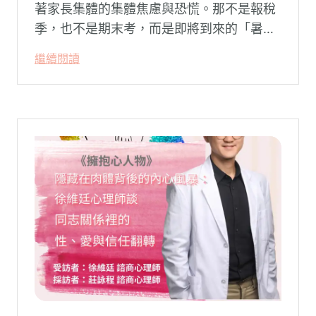
著家長集體的集體焦慮與恐慌。那不是報稅
季，也不是期末考，而是即將到來的「暑
假」。當校門關上，孩子「傾巢而出」回歸
繼續閱讀
家庭，原本由學校與安親班代勞的照顧責
任，瞬間全數倒回家庭系統之內。對許多父
母親而言，這段日子甚至被戲稱為考驗婚姻
與理智線的「煉獄」