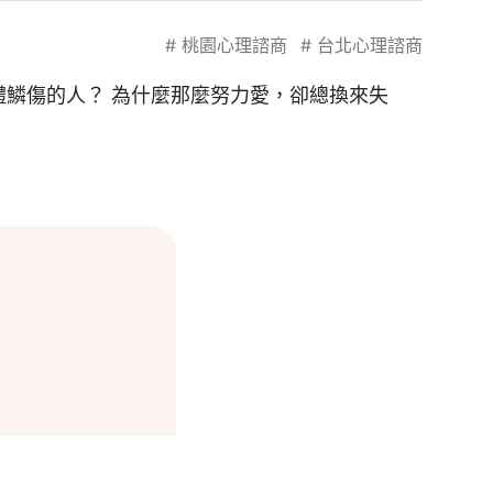
#
桃園心理諮商
#
台北心理諮商
體鱗傷的人？ 為什麼那麼努力愛，卻總換來失