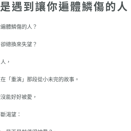
是遇到讓你遍體鱗傷的人
你遍體鱗傷的人？
，卻總換來失望？
了人，
直在「重演」那段從小未完的故事。
裡沒能好好被愛，
不斷渴望：