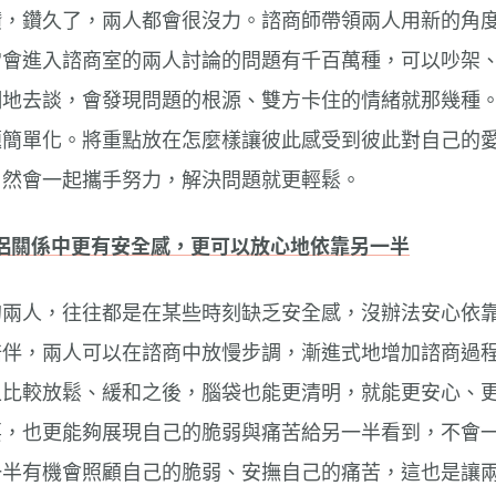
鑽，鑽久了，兩人都會很沒力。諮商師帶領兩人用新的角
常會進入諮商室的兩人討論的問題有千百萬種，可以吵架
細地去談，會發現問題的根源、雙方卡住的情緒就那幾種
題簡單化。將重點放在怎麼樣讓彼此感受到彼此對自己的
自然會一起攜手努力，解決問題就更輕鬆。
伴侶關係中更有安全感，更可以放心地依靠另一半
的兩人，往往都是在某些時刻缺乏安全感，沒辦法安心依
陪伴，兩人可以在諮商中放慢步調，漸進式地增加諮商過
上比較放鬆、緩和之後，腦袋也能更清明，就能更安心、
要，也更能夠展現自己的脆弱與痛苦給另一半看到，不會
一半有機會照顧自己的脆弱、安撫自己的痛苦，這也是讓