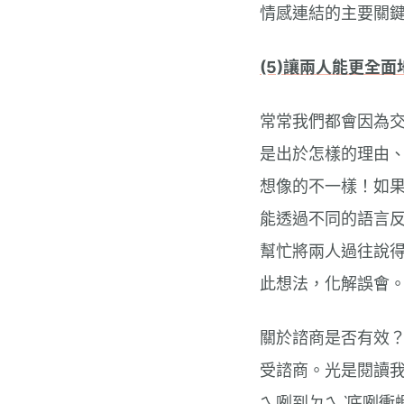
情感連結的主要關
(5)讓兩人能更全
常常我們都會因為
是出於怎樣的理由
想像的不一樣！如
能透過不同的語言
幫忙將兩人過往說
此想法，化解誤會
關於諮商是否有效
受諮商。光是閱讀
ㄟ咧到ㄉㄟˋ底咧衝