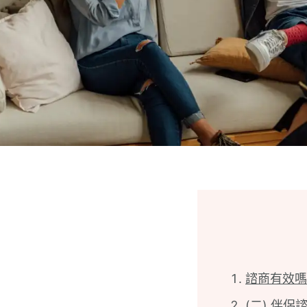
諮商有效嗎
(二) 伴侶