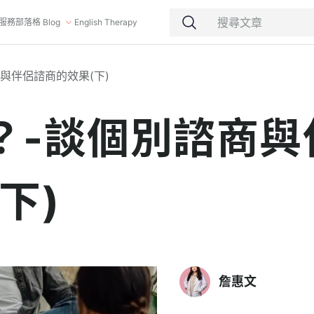
服務
部落格 Blog
English Therapy
與伴侶諮商的效果(下)
？-談個別諮商與
下)
詹惠文