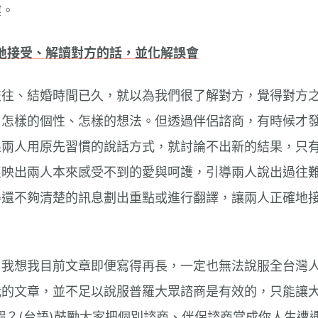
鍵。
面地接受、解讀對方的話，並化解誤會
交往、結婚時間已久，就以為我們很了解對方，覺得對方
、怎樣的個性、怎樣的想法。但透過伴侶諮商，有時候才
果兩人用原先習慣的說話方式，就討論不出新的結果，只
反映出兩人本來感受不到的愛與呵護，引導兩人說出過往
得還不夠清楚的訊息劃出重點或進行翻譯，讓兩人正確地
。
？我想我目前文章即便寫得再長，一定也無法說服全台灣
我的文章，並不足以說服普羅大眾諮商是有效的，只能讓
蝦？(台語)鼓勵大家把個別諮商、伴侶諮商當成你人生遭