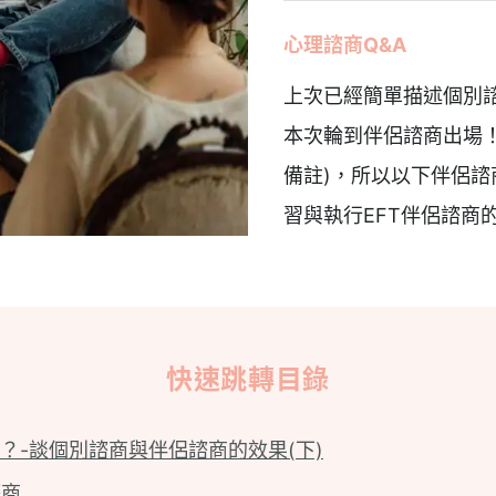
心理諮商Q&A
上次已經簡單描述個別
本次輪到伴侶諮商出場！
備註)，所以以下伴侶諮
習與執行EFT伴侶諮商
快速跳轉目錄
？-談個別諮商與伴侶諮商的效果(下)
諮商