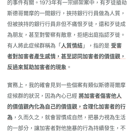
的事件有關。1973年有一宗綁架案中，有歹徒搶劫
斯德哥爾摩的一間銀行，挾持銀行行員做為人質，
但被挾持的銀行行員非但不痛恨歹徒，還和歹徒成
為朋友，甚至對警察有敵意，拒絕出庭指認歹徙。
有人將此症候群稱為「
人質情結
」，指的是
受害
者對加害者產生感情，甚至認同加害者的價值觀，
反過來幫助加害者的現象
。
實務上，我的確會見到一些個案有類似斯德哥爾摩
症候群的狀況，因為內心已經
將加害者傷害他人
的價值觀內化為自己的價值觀，合理化加害者的行
為
，久而久之，就會習慣成自然，把暴力視為生活
的一部分，讓加害者對他施暴的行為持續發生，不