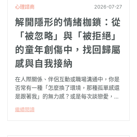
心理諮商
2026-07-27
解開隱形的情緒枷鎖：從
「被忽略」與「被拒絕」
的童年創傷中，找回歸屬
感與自我接納
在人際關係、伴侶互動或職場溝通中，你是
否常有一種「怎麼換了環境，那種孤單感還
是跟著我」的無力感？或是每次談戀愛，總
是不自覺地設下層層關卡去測試對方，最後
繼續閱讀
卻演變成兩敗俱傷？