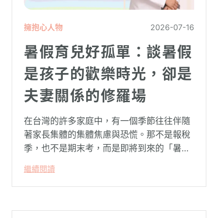
擁抱心人物
2026-07-16
暑假育兒好孤單：談暑假
是孩子的歡樂時光，卻是
夫妻關係的修羅場
在台灣的許多家庭中，有一個季節往往伴隨
著家長集體的集體焦慮與恐慌。那不是報稅
季，也不是期末考，而是即將到來的「暑
假」。當校門關上，孩子「傾巢而出」回歸
繼續閱讀
家庭，原本由學校與安親班代勞的照顧責
任，瞬間全數倒回家庭系統之內。對許多父
母親而言，這段日子甚至被戲稱為考驗婚姻
與理智線的「煉獄」