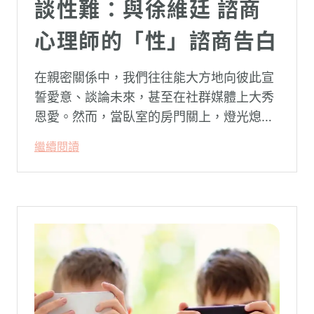
談性難：與徐維廷 諮商
心理師的「性」諮商告白
在親密關係中，我們往往能大方地向彼此宣
誓愛意、談論未來，甚至在社群媒體上大秀
恩愛。然而，當臥室的房門關上，燈光熄
滅，面對枕邊最親密的那個人，有些話卻反
繼續閱讀
而成了最難開口的禁忌。