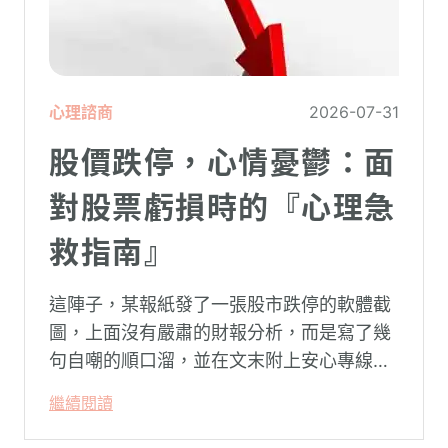
心理諮商
2026-07-31
股價跌停，心情憂鬱：面
對股票虧損時的『心理急
救指南』
這陣子，某報紙發了一張股市跌停的軟體截
圖，上面沒有嚴肅的財報分析，而是寫了幾
句自嘲的順口溜，並在文末附上安心專線與
生命線的求助電話。這張圖片在社群平台上
繼續閱讀
被廣泛轉載。對許多投資人而言，螢幕上下
跌的數字背後，實質連結的是個人的財務壓