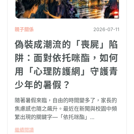
親子關係
2026-07-11
偽裝成潮流的「喪屍」陷
阱：面對依托咪酯，如何
用「心理防護網」守護青
少年的暑假？
隨著暑假來臨，自由的時間變多了，家長的
焦慮感也隨之飆升。最近在新聞與校園中頻
繁出現的關鍵字—「依托咪酯」
（Etomidate，俗稱喪屍煙彈），成為無數
繼續閱讀
父母心中最深沉的恐懼。