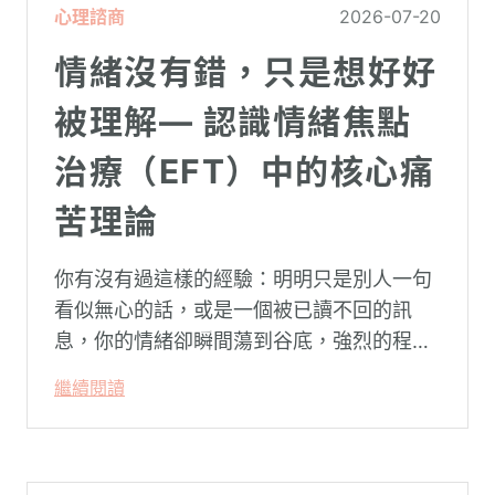
心理諮商
2026-07-20
情緒沒有錯，只是想好好
被理解— 認識情緒焦點
治療（EFT）中的核心痛
苦理論
你有沒有過這樣的經驗：明明只是別人一句
看似無心的話，或是一個被已讀不回的訊
息，你的情緒卻瞬間蕩到谷底，強烈的程度
似乎不成比例？事後想起來，你也覺得奇
繼續閱讀
怪：「事情真的有這麼嚴重嗎？」