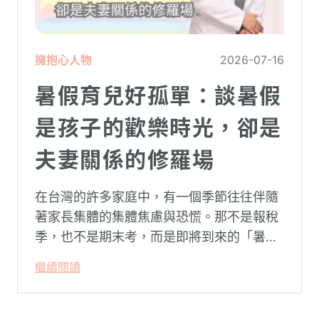
擁抱心人物
2026-07-16
暑假育兒好孤單：談暑假
是孩子的歡樂時光，卻是
夫妻關係的修羅場
在台灣的許多家庭中，有一個季節往往伴隨
著家長集體的集體焦慮與恐慌。那不是報稅
季，也不是期末考，而是即將到來的「暑
假」。當校門關上，孩子「傾巢而出」回歸
繼續閱讀
家庭，原本由學校與安親班代勞的照顧責
任，瞬間全數倒回家庭系統之內。對許多父
母親而言，這段日子甚至被戲稱為考驗婚姻