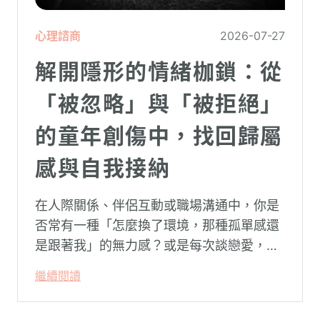
心理諮商
2026-07-27
解開隱形的情緒枷鎖：從
「被忽略」與「被拒絕」
的童年創傷中，找回歸屬
感與自我接納
在人際關係、伴侶互動或職場溝通中，你是
否常有一種「怎麼換了環境，那種孤單感還
是跟著我」的無力感？或是每次談戀愛，總
是不自覺地設下層層關卡去測試對方，最後
繼續閱讀
卻演變成兩敗俱傷？