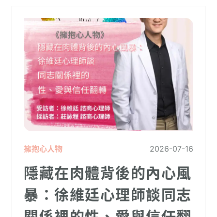
與理智線的「煉獄」
擁抱心人物
2026-07-16
隱藏在肉體背後的內心風
暴：徐維廷心理師談同志
關係裡的性、愛與信任翻