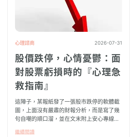
心理諮商
2026-07-31
股價跌停，心情憂鬱：面
對股票虧損時的『心理急
救指南』
這陣子，某報紙發了一張股市跌停的軟體截
圖，上面沒有嚴肅的財報分析，而是寫了幾
句自嘲的順口溜，並在文末附上安心專線與
生命線的求助電話。這張圖片在社群平台上
繼續閱讀
被廣泛轉載。對許多投資人而言，螢幕上下