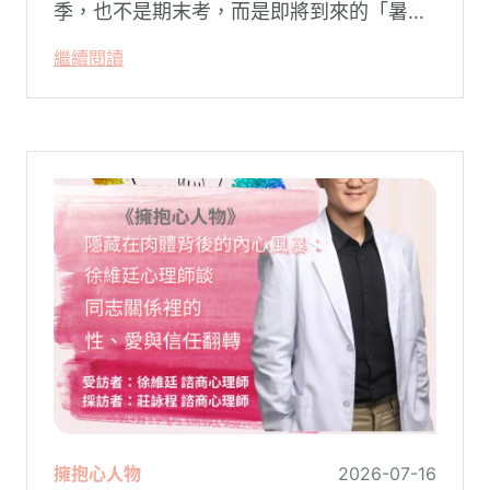
季，也不是期末考，而是即將到來的「暑
假」。當校門關上，孩子「傾巢而出」回歸
繼續閱讀
家庭，原本由學校與安親班代勞的照顧責
任，瞬間全數倒回家庭系統之內。對許多父
母親而言，這段日子甚至被戲稱為考驗婚姻
與理智線的「煉獄」
擁抱心人物
2026-07-16