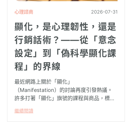
心理諮商
2026-07-31
顯化，是心理韌性，還是
行銷話術？——從「意念
設定」到「偽科學顯化課
程」的界線
最近網路上關於「顯化」
（Manifestation）的討論再度引發熱議。
許多打著「顯化」旗號的課程與商品，標榜
只要「相信宇宙」、「調整能量頻率」，就
繼續閱讀
能吸引財富、關係與健康。這類論述聽起來
療癒，卻經常缺乏實證基礎，甚至可能對正
在低潮中的人造成二次傷害。