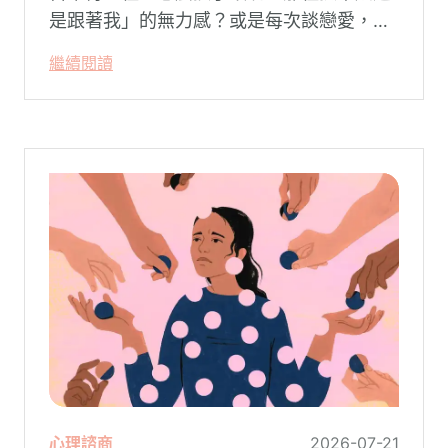
是跟著我」的無力感？或是每次談戀愛，總
是不自覺地設下層層關卡去測試對方，最後
繼續閱讀
卻演變成兩敗俱傷？
心理諮商
2026-07-21