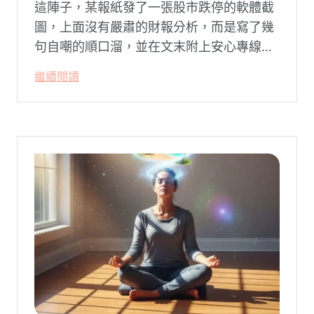
這陣子，某報紙發了一張股市跌停的軟體截
圖，上面沒有嚴肅的財報分析，而是寫了幾
句自嘲的順口溜，並在文末附上安心專線與
生命線的求助電話。這張圖片在社群平台上
繼續閱讀
被廣泛轉載。對許多投資人而言，螢幕上下
跌的數字背後，實質連結的是個人的財務壓
力、家庭開銷預算與強烈的焦慮感。