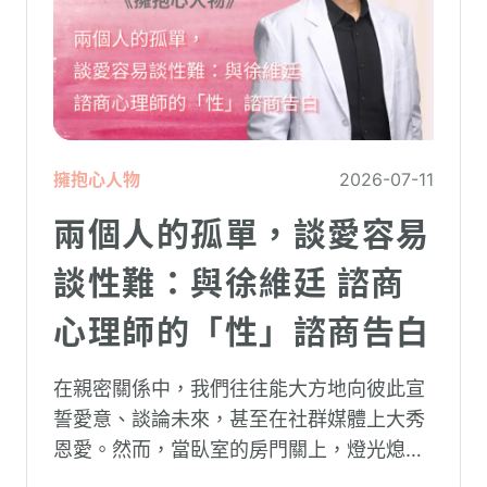
擁抱心人物
2026-07-11
兩個人的孤單，談愛容易
談性難：與徐維廷 諮商
心理師的「性」諮商告白
在親密關係中，我們往往能大方地向彼此宣
誓愛意、談論未來，甚至在社群媒體上大秀
恩愛。然而，當臥室的房門關上，燈光熄
滅，面對枕邊最親密的那個人，有些話卻反