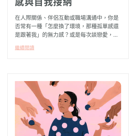
感與自我接納
在人際關係、伴侶互動或職場溝通中，你是
否常有一種「怎麼換了環境，那種孤單感還
是跟著我」的無力感？或是每次談戀愛，總
是不自覺地設下層層關卡去測試對方，最後
繼續閱讀
卻演變成兩敗俱傷？