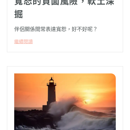
寬恕的負面風險，軟土深
掘
伴侶關係間常表達寬恕，好不好呢？
繼續閱讀