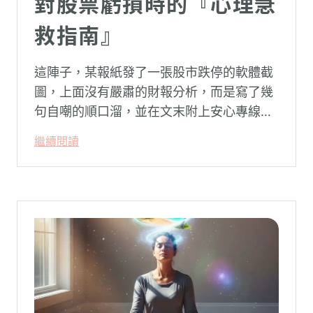
對股票虧損時的『心理急
救指南』
這陣子，某報紙發了一張股市跌停的軟體截
圖，上面沒有嚴肅的財報分析，而是寫了幾
句自嘲的順口溜，並在文末附上安心專線與
生命線的求助電話。這張圖片在社群平台上
繼續閱讀
被廣泛轉載。對許多投資人而言，螢幕上下
跌的數字背後，實質連結的是個人的財務壓
力、家庭開銷預算與強烈的焦慮感。