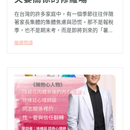
在台灣的許多家庭中，有一個季節往往伴隨
著家長集體的集體焦慮與恐慌。那不是報稅
季，也不是期末考，而是即將到來的「暑
假」。當校門關上，孩子「傾巢而出」回歸
繼續閱讀
家庭，原本由學校與安親班代勞的照顧責
任，瞬間全數倒回家庭系統之內。對許多父
母親而言，這段日子甚至被戲稱為考驗婚姻
與理智線的「煉獄」