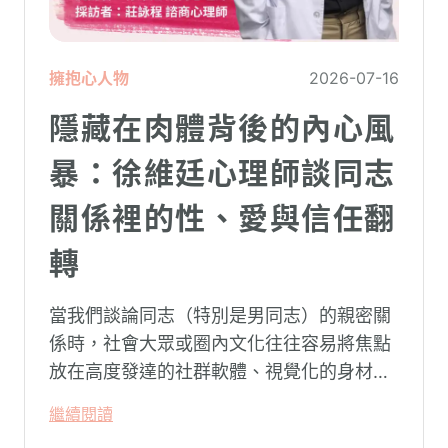
擁抱心人物
2026-07-16
隱藏在肉體背後的內心風
暴：徐維廷心理師談同志
關係裡的性、愛與信任翻
轉
當我們談論同志（特別是男同志）的親密關
係時，社會大眾或圈內文化往往容易將焦點
放在高度發達的社群軟體、視覺化的身材資
本（如大屌、肌肉、陽剛崇拜），甚至是約
繼續閱讀
砲文化的普及度上。