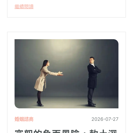
只要「相信宇宙」、「調整能量頻率」，就
繼續閱讀
能吸引財富、關係與健康。這類論述聽起來
療癒，卻經常缺乏實證基礎，甚至可能對正
在低潮中的人造成二次傷害。
婚姻諮商
2026-07-27