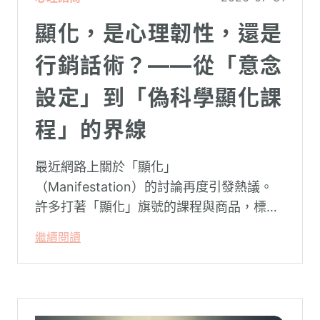
顯化，是心理韌性，還是
行銷話術？——從「意念
設定」到「偽科學顯化課
程」的界線
最近網路上關於「顯化」
（Manifestation）的討論再度引發熱議。
許多打著「顯化」旗號的課程與商品，標榜
只要「相信宇宙」、「調整能量頻率」，就
繼續閱讀
能吸引財富、關係與健康。這類論述聽起來
療癒，卻經常缺乏實證基礎，甚至可能對正
在低潮中的人造成二次傷害。