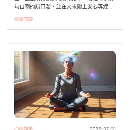
句自嘲的順口溜，並在文末附上安心專線與
生命線的求助電話。這張圖片在社群平台上
繼續閱讀
被廣泛轉載。對許多投資人而言，螢幕上下
跌的數字背後，實質連結的是個人的財務壓
力、家庭開銷預算與強烈的焦慮感。
心理諮商
2026-07-31