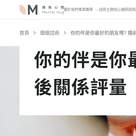
關於我們
專業團隊
諮商主題
找心理師
諮商
首頁
婚姻諮商
你的伴是你最好的朋友嗎? 婚
你的伴是你
後關係評量