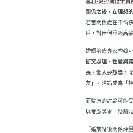
雪莉•葛拉斯博士曾
關係之後，在理想
若當關係處在不愉
戶，對伴侶築起高
婚姻治療專家約翰•
衝突處理、性愛與親
長、個人夢想等。
友」，遑論成為「神
而雙方的討論可能
以考慮尋求「婚前
「婚前婚後關係評量