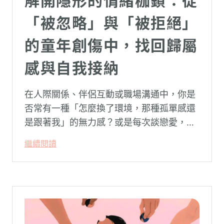
解開隱形的情緒枷鎖：從
「被忽略」與「被拒絕」
的童年創傷中，找回歸屬
感與自我接納
在人際關係、伴侶互動或職場溝通中，你是
否常有一種「怎麼換了環境，那種孤單感還
是跟著我」的無力感？或是每次談戀愛，總
是不自覺地設下層層關卡去測試對方，最後
繼續閱讀
卻演變成兩敗俱傷？