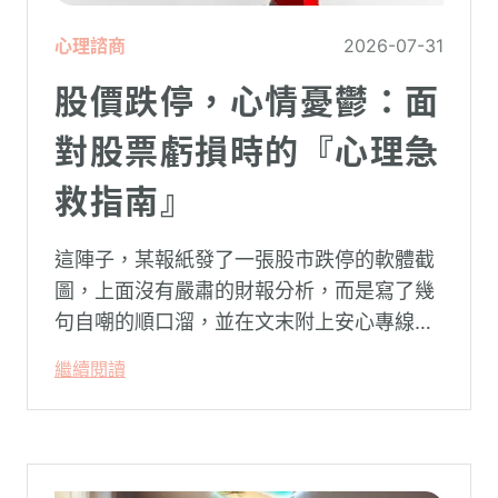
心理諮商
2026-07-31
股價跌停，心情憂鬱：面
對股票虧損時的『心理急
救指南』
這陣子，某報紙發了一張股市跌停的軟體截
圖，上面沒有嚴肅的財報分析，而是寫了幾
句自嘲的順口溜，並在文末附上安心專線與
生命線的求助電話。這張圖片在社群平台上
繼續閱讀
被廣泛轉載。對許多投資人而言，螢幕上下
跌的數字背後，實質連結的是個人的財務壓
力、家庭開銷預算與強烈的焦慮感。