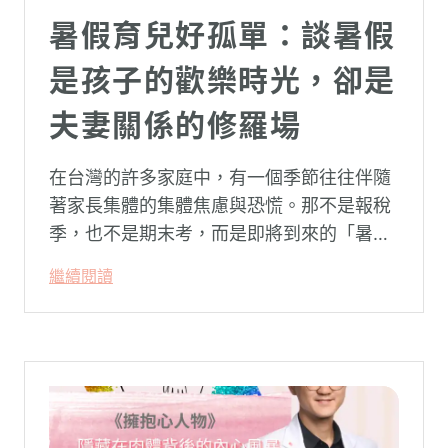
暑假育兒好孤單：談暑假
是孩子的歡樂時光，卻是
夫妻關係的修羅場
在台灣的許多家庭中，有一個季節往往伴隨
著家長集體的集體焦慮與恐慌。那不是報稅
季，也不是期末考，而是即將到來的「暑
假」。當校門關上，孩子「傾巢而出」回歸
繼續閱讀
家庭，原本由學校與安親班代勞的照顧責
任，瞬間全數倒回家庭系統之內。對許多父
母親而言，這段日子甚至被戲稱為考驗婚姻
與理智線的「煉獄」