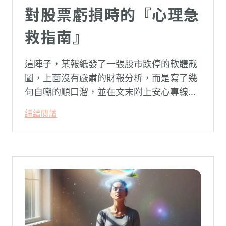
對股票虧損時的『心理急
救指南』
這陣子，某報紙發了一張股市跌停的軟體截
圖，上面沒有嚴肅的財報分析，而是寫了幾
句自嘲的順口溜，並在文末附上安心專線與
生命線的求助電話。這張圖片在社群平台上
繼續閱讀
被廣泛轉載。對許多投資人而言，螢幕上下
跌的數字背後，實質連結的是個人的財務壓
力、家庭開銷預算與強烈的焦慮感。