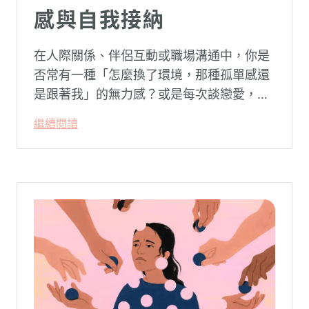
感與自我接納
在人際關係、伴侶互動或職場溝通中，你是
否常有一種「怎麼換了環境，那種孤單感還
是跟著我」的無力感？或是每次談戀愛，總
是不自覺地設下層層關卡去測試對方，最後
繼續閱讀
卻演變成兩敗俱傷？