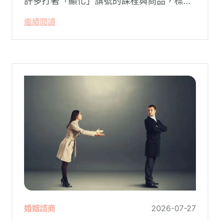
許多打著「顯化」旗號的課程與商品，標榜
只要「相信宇宙」、「調整能量頻率」，就
繼續閱讀
能吸引財富、關係與健康。這類論述聽起來
療癒，卻經常缺乏實證基礎，甚至可能對正
在低潮中的人造成二次傷害。
婚姻諮商
2026-07-27