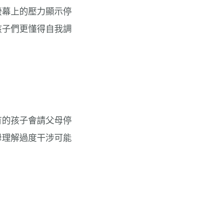
螢幕上的壓力顯示停
孩子們更懂得自我調
有的孩子會請父母停
母理解過度干涉可能