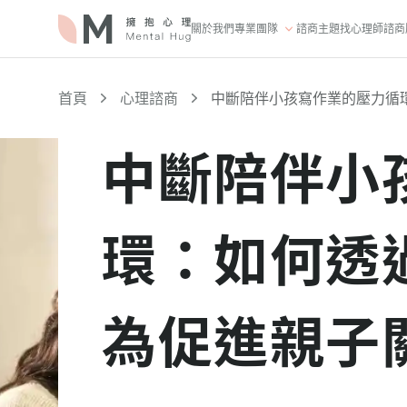
關於我們
專業團隊
諮商主題
找心理師
諮商
首頁
心理諮商
中斷陪伴小孩寫作業的壓力循
中斷陪伴小
環：如何透
為促進親子