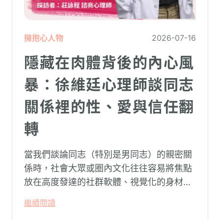
擁抱心人物
2026-07-16
隱藏在肉體背後的內心風
暴：徐維廷心理師談同志
關係裡的性、愛與信任翻
轉
當我們談論同志（特別是男同志）的親密關
係時，社會大眾或圈內文化往往容易將焦點
放在高度發達的社群軟體、視覺化的身材資
本（如大屌、肌肉、陽剛崇拜），甚至是約
繼續閱讀
砲文化的普及度上。