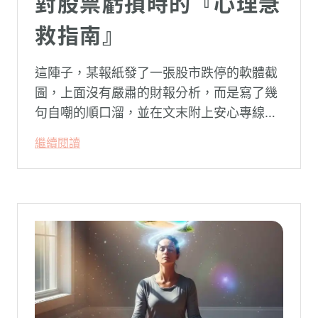
對股票虧損時的『心理急
救指南』
這陣子，某報紙發了一張股市跌停的軟體截
圖，上面沒有嚴肅的財報分析，而是寫了幾
句自嘲的順口溜，並在文末附上安心專線與
生命線的求助電話。這張圖片在社群平台上
繼續閱讀
被廣泛轉載。對許多投資人而言，螢幕上下
跌的數字背後，實質連結的是個人的財務壓
力、家庭開銷預算與強烈的焦慮感。