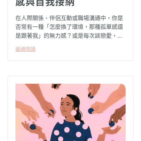
感與自我接納
在人際關係、伴侶互動或職場溝通中，你是
否常有一種「怎麼換了環境，那種孤單感還
是跟著我」的無力感？或是每次談戀愛，總
是不自覺地設下層層關卡去測試對方，最後
繼續閱讀
卻演變成兩敗俱傷？