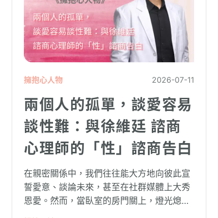
擁抱心人物
2026-07-11
兩個人的孤單，談愛容易
談性難：與徐維廷 諮商
心理師的「性」諮商告白
在親密關係中，我們往往能大方地向彼此宣
誓愛意、談論未來，甚至在社群媒體上大秀
恩愛。然而，當臥室的房門關上，燈光熄
滅，面對枕邊最親密的那個人，有些話卻反