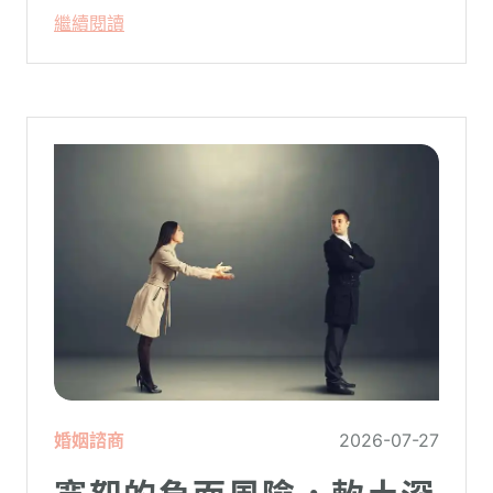
只要「相信宇宙」、「調整能量頻率」，就
繼續閱讀
能吸引財富、關係與健康。這類論述聽起來
療癒，卻經常缺乏實證基礎，甚至可能對正
在低潮中的人造成二次傷害。
婚姻諮商
2026-07-27