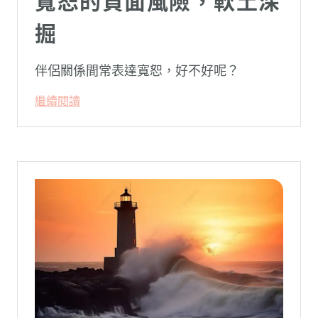
寬恕的負面風險，軟土深
掘
伴侶關係間常表達寬恕，好不好呢？
繼續閱讀