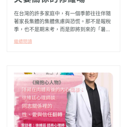
在台灣的許多家庭中，有一個季節往往伴隨
著家長集體的集體焦慮與恐慌。那不是報稅
季，也不是期末考，而是即將到來的「暑
假」。當校門關上，孩子「傾巢而出」回歸
繼續閱讀
家庭，原本由學校與安親班代勞的照顧責
任，瞬間全數倒回家庭系統之內。對許多父
母親而言，這段日子甚至被戲稱為考驗婚姻
與理智線的「煉獄」