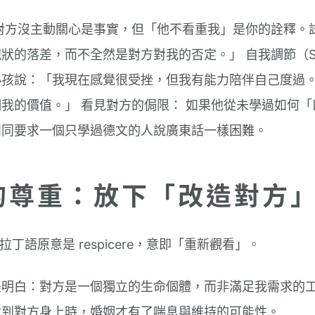
對方沒主動關心是事實，但「他不看重我」是你的詮釋。
的落差，而不全然是對方對我的否定。」 自我調節（Self-R
小孩說：「我現在感覺很受挫，但我有能力陪伴自己度過
我的價值。」 看見對方的侷限： 如果他從未學過如何
如同要求一個只學過德文的人說廣東話一樣困難。
正的尊重：放下「改造對方
的拉丁語原意是 respicere，意即「重新觀看」。
是明白：對方是一個獨立的生命個體，而非滿足我需求的
射到對方身上時，婚姻才有了喘息與維持的可能性。