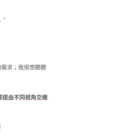
＿。
的需求；我很想聽聽
那道由不同視角交織
康