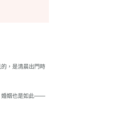
見的，是清晨出門時
。婚姻也是如此——
。